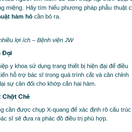
ng miệng. Hãy tìm hiểu phương pháp phẫu thuật c
huật hàm hô
cần bỏ ra.
nhiều lợi ích – Bệnh viện JW
 Đại
p y khoa sử dụng trang thiết bị hiện đại để điều
ến hỗ trợ bác sĩ trong quá trình cắt và cân chỉnh
 lại sự cân đối cho khớp cắn hai hàm.
t Chặt Chẽ
ng cần được chụp X-quang để xác định rõ cấu trúc
c sĩ sẽ đưa ra phác đồ điều trị phù hợp.