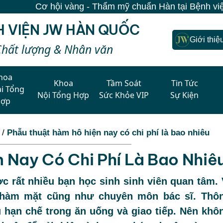
àng - Thẩm mỹ chuẩn Hàn tại Bệnh viện JW | Miễn phí đ
H VIỆN JW HÀN QUỐC
Giới thiệ
Chất lượng & Nhân văn
hoa
Khoa
Tầm Soát
Tin Tức
i Tổng
Nội Tổng Hợp
Sức Khỏe VIP
Sự Kiện
Hợp
/
Phẫu thuật hàm hô hiện nay có chi phí là bao nhiêu
 Nay Có Chi Phí Là Bao Nhiê
 rất nhiều bạn học sinh sinh viên quan tâm. 
g hàm mặt cũng như chuyên môn bác sĩ. Thô
 hạn chế trong ăn uống và giao tiếp. Nên khô