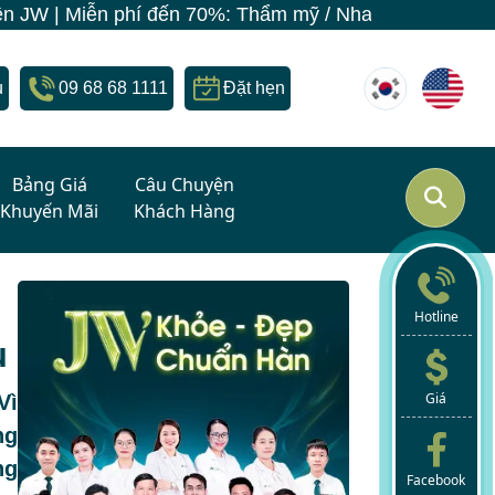
ến 70%: Thẩm mỹ / Nha khoa / Skincare - Làm đẹp đồng 
u
09 68 68 1111
Đặt hẹn
Bảng Giá
Câu Chuyện
Khuyến Mãi
Khách Hàng
Hotline
u
Giá
Vì
ng
ng
Facebook