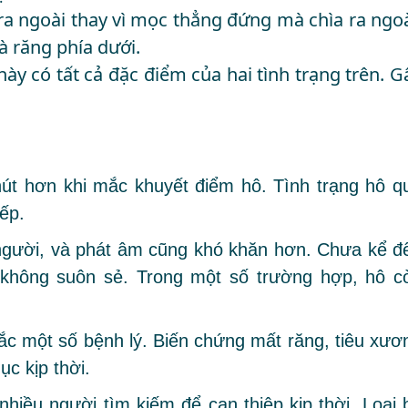
 ra ngoài thay vì mọc thẳng đứng mà chìa ra ngoà
à răng phía dưới.
này có tất cả đặc điểm của hai tình trạng trên. G
.
t hơn khi mắc khuyết điểm hô. Tình trạng hô q
ếp.
 người, và phát âm cũng khó khăn hơn. Chưa kể đ
 không suôn sẻ. Trong một số trường hợp, hô c
ắc một số bệnh lý. Biến chứng mất răng, tiêu xươ
c kịp thời.
hiều người tìm kiếm để can thiệp kịp thời. Loại 