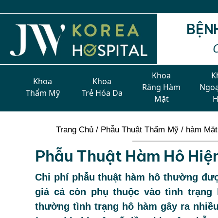
Cơ hội v
BỆN
Khoa
K
Khoa
Khoa
Răng Hàm
Ngoạ
Thẩm Mỹ
Trẻ Hóa Da
Mặt
Trang Chủ
/
Phẫu Thuật Thẩm Mỹ
/
hàm Mặt
Phẫu Thuật Hàm Hô Hiện
Chi phí phẫu thuật hàm hô thường được
giá cả còn phụ thuộc vào tình trạn
thường tình trạng hô hàm gây ra nhiều