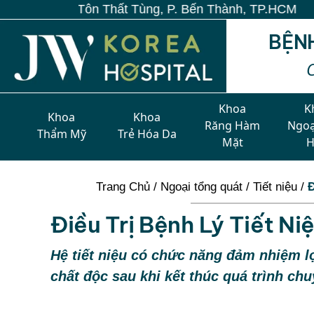
0 Tôn Thất Tùng, P. Bến Thành, TP.HCM
BỆN
Khoa
K
Khoa
Khoa
Răng Hàm
Ngoạ
Thẩm Mỹ
Trẻ Hóa Da
Mặt
Trang Chủ
/
Ngoại tổng quát
/
Tiết niệu
/
Đ
Điều Trị Bệnh Lý Tiết N
Hệ tiết niệu có chức năng đảm nhiệm lọ
chất độc sau khi kết thúc quá trình ch