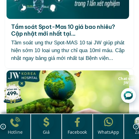
Tầm soát Spot-Mas 10 giá bao nhiêu?
Cập nhật mới nhất tại...
Tầm soát ung thư Spot-MAS 10 tại JW giúp phát
hiện sớm 10 loại ung thư chỉ qua 10ml máu. Cập
nhật ngay bảng giá mới nhất tại Bệnh viện...
Chat với
JW
Hotline
Giá
Facebook
WhatsApp
Z