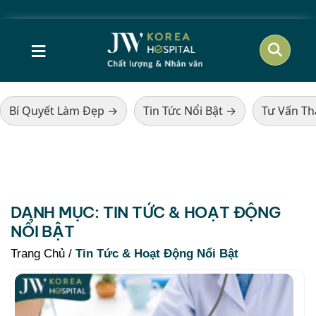
Cơ hội vàng - Thẩm mỹ 
≡
Bí Quyết Làm Đẹp →
Tin Tức Nổi Bật →
Tư Vấn T
DANH MỤC:
TIN TỨC & HOẠT ĐỘNG
NỔI BẬT
Trang Chủ
/
Tin Tức & Hoạt Động Nổi Bật