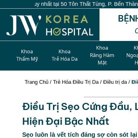
hất tại 50 Tôn Thất Tùng, P. Bến Thành, TP.HCM
BỆN
Khoa
K
Khoa
Khoa
Răng Hàm
Ngoạ
Thẩm Mỹ
Trẻ Hóa Da
Mặt
Trang Chủ
/
Trẻ Hóa Điều Trị Da
/
Điều trị da
/
Đi
Điều Trị Sẹo Cứng Đầu
Hiện Đại Bậc Nhất
Sẹo luôn là vết tích đáng sợ còn sót lạ