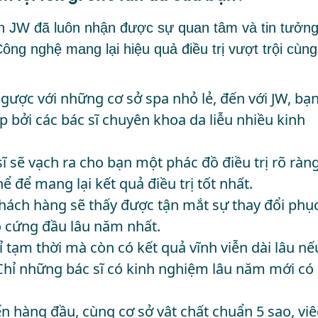
iện JW đã luôn nhận được sự quan tâm và tin tưởn
ông nghệ mang lại hiệu quả điều trị vượt trội cùng
 ngược với những cơ sở spa nhỏ lẻ, đến với JW, bạ
 bởi các bác sĩ chuyên khoa da liễu nhiều kinh
ĩ sẽ vạch ra cho bạn một phác đồ điều trị rõ ràng
ể để mang lại kết quả điều trị tốt nhất.
 khách hàng sẽ thấy được tận mắt sự thay đổi phụ
o cứng đầu lâu năm nhất.
ỉ tạm thời mà còn có kết quả vĩnh viễn dài lâu nế
 Chỉ những bác sĩ có kinh nghiệm lâu năm mới có
n hàng đầu, cùng cơ sở vật chất chuẩn 5 sao, việ