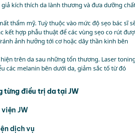
 giả kích thích da lành thương và đưa dưỡng chấ
 mất thẩm mỹ. Tuỳ thuộc vào mức độ sẹo bác sĩ s
ặc kết hợp phẫu thuật để các vùng sẹo co rút đượ
 Tránh ảnh hưởng tới cơ hoặc dây thần kinh bên
iện trên da sau những tổn thương. Laser tonin
ểu các melanin bên dưới da, giảm sắc tố từ đó
 từng điều trị da tại JW
h viện JW
iện dịch vụ