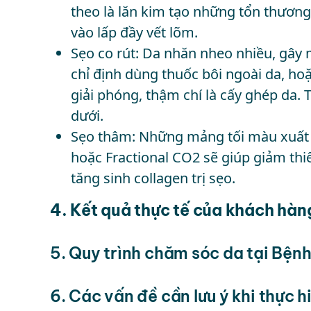
theo là lăn kim tạo những tổn thương
vào lấp đầy vết lõm.
Sẹo co rút: Da nhăn nheo nhiều, gây
chỉ định dùng thuốc bôi ngoài da, ho
giải phóng, thậm chí là cấy ghép da.
dưới.
Sẹo thâm: Những mảng tối màu xuất h
hoặc Fractional CO2 sẽ giúp giảm thi
tăng sinh collagen trị sẹo.
4. Kết quả thực tế của khách hàng
5. Quy trình chăm sóc da tại Bện
6. Các vấn đề cần lưu ý khi thực h