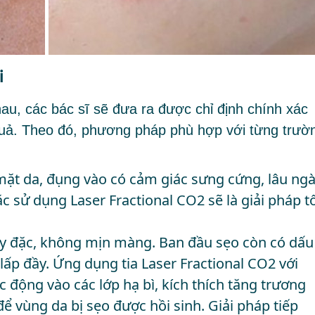
i
au, các bác sĩ sẽ đưa ra được chỉ định chính xác
 quả. Theo đó, phương pháp phù hợp với từng trườ
ề mặt da, đụng vào có cảm giác sưng cứng, lâu ng
ặc sử dụng Laser Fractional CO2 sẽ là giải pháp tố
đày đặc, không mịn màng. Ban đầu sẹo còn có dấu
ấp đầy. Ứng dụng tia Laser Fractional CO2 với
động vào các lớp hạ bì, kích thích tăng trương
ể vùng da bị sẹo được hồi sinh. Giải pháp tiếp