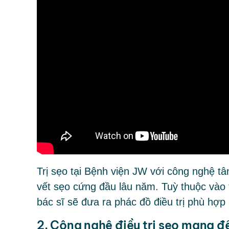
Trị sẹo tại Bệnh viện JW với công nghệ tân
vết sẹo cứng đầu lâu năm. Tuỳ thuộc vào 
bác sĩ sẽ đưa ra phác đồ điều trị phù hợp
2. Công nghệ điều trị sẹo mang đế