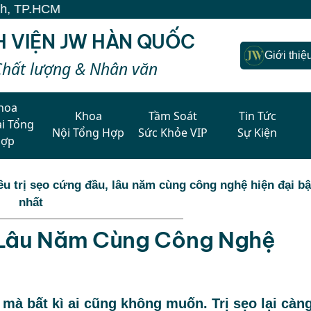
H VIỆN JW HÀN QUỐC
Giới thiệ
Chất lượng & Nhân văn
hoa
Khoa
Tầm Soát
Tin Tức
i Tổng
Nội Tổng Hợp
Sức Khỏe VIP
Sự Kiện
Hợp
ều trị sẹo cứng đầu, lâu năm cùng công nghệ hiện đại b
nhất
, Lâu Năm Cùng Công Nghệ
i mà bất kì ai cũng không muốn. Trị sẹo lại càn