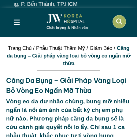
n Thành, TP.HCM
≡
Trang Chủ
/
Phẫu Thuật Thẩm Mỹ
/
Giảm Béo
/
Căng
da bụng – Giải pháp vàng loại bỏ vòng eo ngấn mỡ
thừa
Căng Da Bụng – Giải Pháp Vàng Loại
Bỏ Vòng Eo Ngấn Mỡ Thừa
Vòng eo da dư nhão chùng, bụng mỡ nhiều
ngấn là nỗi ám ảnh của bất kỳ chị em phụ
nữ nào. Phương pháp căng da bụng sẽ là
cứu cánh giải quyết nỗi lo ấy. Chỉ sau 1 ca
phẫu thuật, khắc phục tự ti vòng bụng