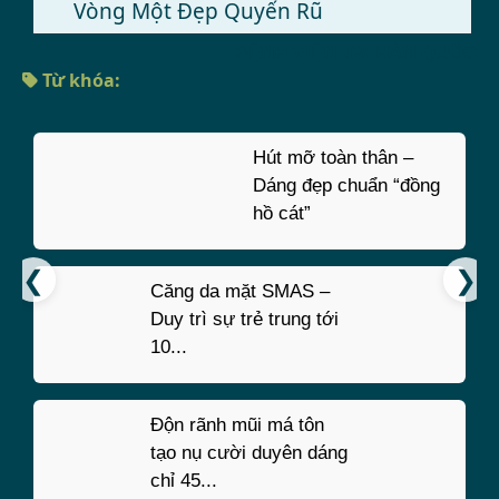
Vòng Một Đẹp Quyến Rũ
BỆNH VIỆN JW HÀN QUỐC
Từ khóa:
Hút mỡ toàn thân –
Dáng đẹp chuẩn “đồng
hồ cát”
Căng da mặt SMAS –
Duy trì sự trẻ trung tới
10...
Độn rãnh mũi má tôn
tạo nụ cười duyên dáng
chỉ 45...