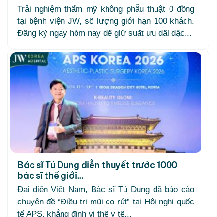
Trải nghiệm thẩm mỹ không phẫu thuật 0 đồng
tại bệnh viện JW, số lượng giới hạn 100 khách.
Đăng ký ngay hôm nay để giữ suất ưu đãi đặc...
Bác sĩ Tú Dung diễn thuyết trước 1000
bác sĩ thế giới...
Đại diện Việt Nam, Bác sĩ Tú Dung đã báo cáo
chuyên đề “Điều trị mũi co rút” tại Hội nghị quốc
tế APS, khẳng định vị thế y tế...