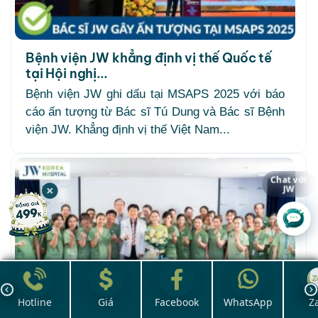
Bệnh viện JW khẳng định vị thế Quốc tế
tại Hội nghị...
Bệnh viện JW ghi dấu tại MSAPS 2025 với báo
cáo ấn tượng từ Bác sĩ Tú Dung và Bác sĩ Bệnh
viện JW. Khẳng định vị thế Việt Nam...
Chat với
JW
Hotline
Giá
Facebook
WhatsApp
Z