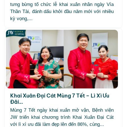
tưng bừng tổ chức lễ khai xuân nhân ngày Vía
Thần Tài, đánh dấu khởi đầu năm mới với nhiều
kỳ vọng,...
Khai Xuân Đại Cát Mùng 7 Tết – Lì Xì Ưu
Đãi...
Mùng 7 Tết ngày khai xuân mở vận, Bệnh viện
JW triển khai chương trình Khai Xuân Đại Cát
với lì xì ưu đãi làm đẹp lên đến 86%, cùng...