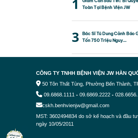
1
Giảm Cân Sau Tết: Bí Quy
Toàn Tại Bệnh Viện JW
3
Bác Sĩ Tú Dung Cảnh Báo
Tốn 750 Triệu Nguy…
CÔNG TY TNHH BỆNH VIỆN JW HÀN QUÔ
50 Tôn Thất Tùng, Phường Bến Thành, 
09.6868.1111
-
09.6869.2222
-
028.6656
cskh.benhvienjw@gmail.com
MST: 3602494834 do sở kế hoạch và đầu 
ngày 10/05/2011