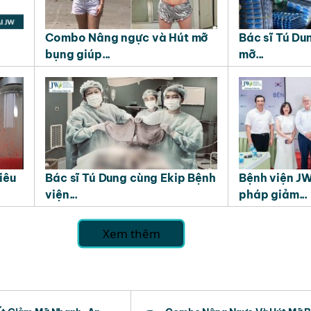
Combo Nâng ngực và Hút mỡ
Bác sĩ Tú Du
bụng giúp...
mỡ...
iêu
Bác sĩ Tú Dung cùng Ekip Bệnh
Bệnh viện JW 
viện...
pháp giảm...
Xem thêm