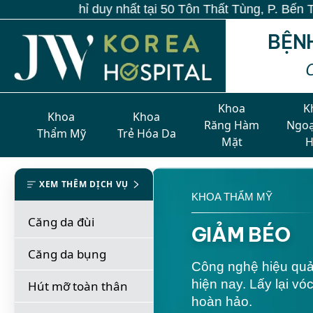
hỉ duy nhất tại 50 Tôn Thất Tùng, P. Bến Thành, TP.HC
BỆN
Khoa
K
Khoa
Khoa
Răng Hàm
Ngoạ
Thẩm Mỹ
Trẻ Hóa Da
Mặt
XEM THÊM DỊCH VỤ
KHOA THẨM MỸ
Căng da đùi
GIẢM BÉO
Căng da bụng
Công nghệ hiệu quả
hiện nay. Lấy lại vó
Hút mỡ toàn thân
hoàn hảo.