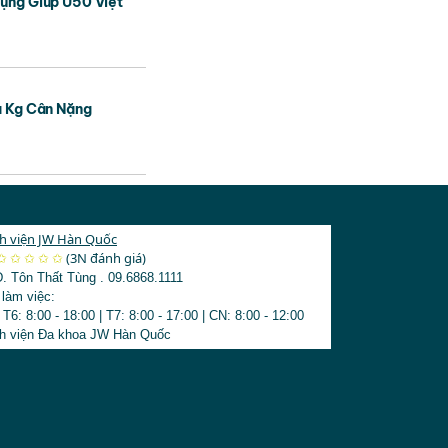
ụng Giúp U50 Việt
u Kg Cân Nặng
h viện JW Hàn Quốc
3123
✩
✩
✩
✩
✩
(3N đánh giá)
Đ. Tôn Thất Tùng
.
09.6868.1111
 làm việc:
 T6: 8:00 - 18:00
|
T7: 8:00 - 17:00
|
CN: 8:00 - 12:00
h viện Đa khoa JW Hàn Quốc