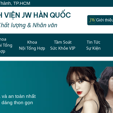
M
H VIỆN JW HÀN QUỐC
Giới thiệ
Chất lượng & Nhân văn
hoa
Khoa
Tầm Soát
Tin Tức
i Tổng
Nội Tổng Hợp
Sức Khỏe VIP
Sự Kiện
Hợp
 và an toàn nhất
c dáng thon gọn