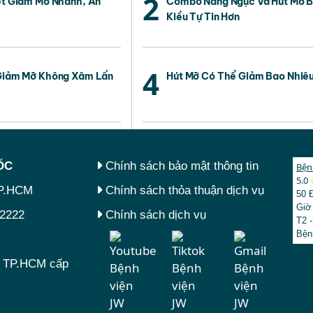
2
ết Giảm Mỡ Nhanh, An
Combo Nâng Ngực Và Hút Mỡ B
Kiều Tự Tin Hơn
4
 Giảm Mỡ Không Xâm Lấn
Hút Mỡ Có Thể Giảm Bao Nhiê
́C
Chính sách bảo mật thông tin
Bện
5.0
TP.HCM
Chính sách thỏa thuận dịch vụ
50 
Giờ
.2222
Chính sách dịch vụ
T2 -
Bện
tư TP.HCM cấp