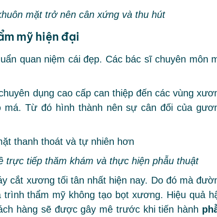
khuôn mặt trở nên cân xứng và thu hút
ẩm mỹ hiện đại
uẩn quan niệm cái đẹp. Các bác sĩ chuyên môn 
 chuyên dụng cao cấp can thiệp đến các vùng xươ
 má. Từ đó hình thành nên sự cân đối của gươ
 trực tiếp thăm khám và thực hiện phẫu thuật
y cắt xương tối tân nhất hiện nay. Do đó mà đườ
uá trình thẩm mỹ không tạo bọt xương. Hiệu quả h
ách hàng sẽ được gây mê trước khi tiến hành
ph