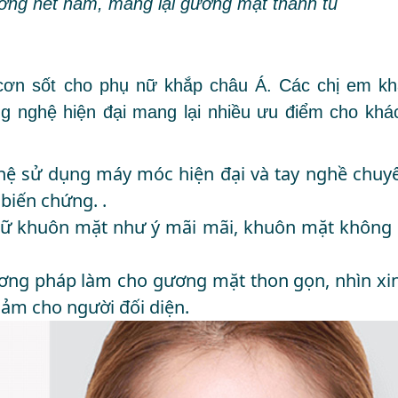
ường nét hàm, mang lại gương mặt thanh tú
ơn sốt cho phụ nữ khắp châu Á. Các chị em kh
g nghệ hiện đại mang lại nhiều ưu điểm cho khá
hệ sử dụng máy móc hiện đại và tay nghề chuy
biến chứng. .
 giữ khuôn mặt như ý mãi mãi, khuôn mặt không 
ơng pháp làm cho gương mặt thon gọn, nhìn xi
cảm cho người đối diện.