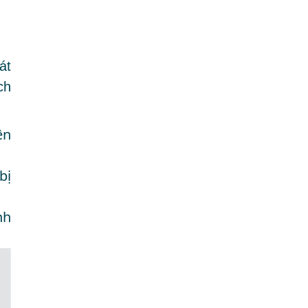
át
ch
ên
bị
nh