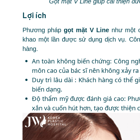
Gọt mặt V Line giúp cải thiện đ
Lợi ích
Phương pháp
gọt mặt V Line
như một c
khao một lần được sử dụng dịch vụ. Côn
hàng.
An toàn không biến chứng: Công ng
môn cao của bác sĩ nên không xảy ra 
Duy trì lâu dài : Khách hàng có thể
biến dạng.
Độ thẩm mỹ được đánh giá cao: Phư
xắn và cuốn hút hơn, tạo được thiện 