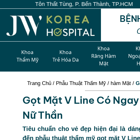
 Tùng, P. Bến Thành, TP.HCM
BỆN
Khoa
K
Khoa
Khoa
Răng Hàm
Ngoạ
Thẩm Mỹ
Trẻ Hóa Da
Mặt
Trang Chủ
/
Phẫu Thuật Thẩm Mỹ
/
hàm Mặt
/
G
Gọt Mặt V Line Có Nga
Nữ Thần
Tiêu chuẩn cho vẻ đẹp hiện đại là dá
đến phẫu thuật thẩm mỹ gọt mặt V Lin