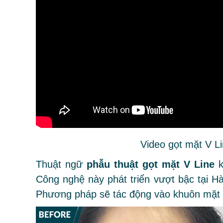
Video gọt mặt V L
Thuật ngữ
phẫu thuật gọt mặt V Line
k
Công nghệ này phát triển vượt bậc tại 
Phương pháp sẽ tác động vào khuôn mặt 