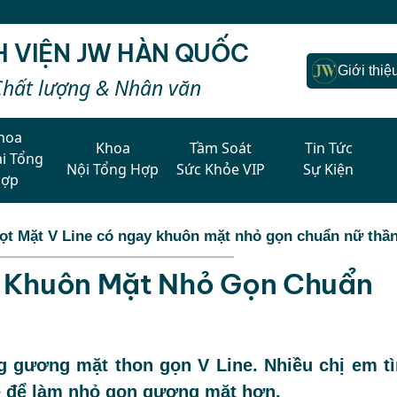
H VIỆN JW HÀN QUỐC
Giới thiệ
Chất lượng & Nhân văn
hoa
Khoa
Tầm Soát
Tin Tức
i Tổng
Nội Tổng Hợp
Sức Khỏe VIP
Sự Kiện
Hợp
ọt Mặt V Line có ngay khuôn mặt nhỏ gọn chuẩn nữ thầ
y Khuôn Mặt Nhỏ Gọn Chuẩn
ng gương mặt thon gọn V Line. Nhiều chị em t
e để làm nhỏ gọn gương mặt hơn.