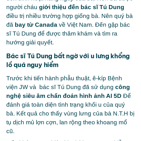
người cháu
giới thiệu đến bác sĩ Tú Dung
điều trị nhiều trường hợp giống bà. Nên quý bà
đã
bay từ Canada
về Việt Nam. Đến gặp
bác
sĩ Tú Dung
để được thăm khám và tìm ra
hướng giải quyết.
Bác sĩ Tú Dung bất ngờ với u lưng khổng
lồ quá nguy hiểm
Trước khi tiến hành phẫu thuật, ê-kíp Bệnh
viện JW và
bác sĩ Tú Dung
đã sử dụng
công
nghệ siêu âm chẩn đoán hình ảnh AI 5D
Để
đánh giá toàn diện tình trạng khối u của quý
bà. Kết quả cho thấy vùng lưng của bà N.T.H bị
tụ dịch mủ lợn cợn, lan rộng theo khoang mổ
cũ.