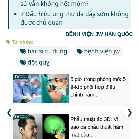
sứ vẫn không hết móm?
7 Dấu hiệu ung thư dạ dày sớm không
đươc chủ quan
BỆNH VIỆN JW HÀN QUỐC
Từ khóa:
bác sĩ tú dung
bệnh viện jw
đột quỵ
5 giờ trong phòng mổ: 5
ê-kíp phối hợp điều
chỉnh hàm...
Phẫu thuật ảo 3D: Vì
sao ca phẫu thuật hàm
mặt của...