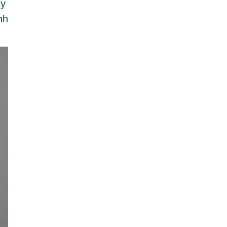
ậy
nh