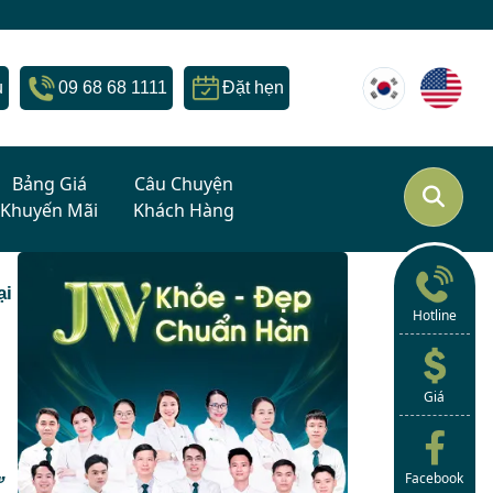
Cơ hội vàng - Thẩm mỹ chuẩn Hà
u
09 68 68 1111
Đặt hẹn
Bảng Giá
Câu Chuyện
Khuyến Mãi
Khách Hàng
ại
Hotline
Giá
ừ
Facebook