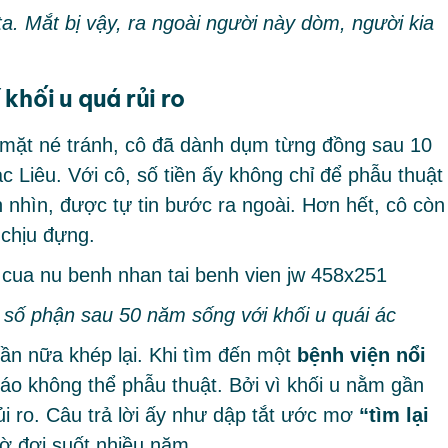
a. Mắt bị vậy, ra ngoài người này dòm, người kia
 khối u quá rủi ro
mặt né tránh, cô đã dành dụm từng đồng sau 10
 Liêu. Với cô, số tiền ấy không chỉ để phẫu thuật
 nhìn, được tự tin bước ra ngoài. Hơn hết, cô còn
chịu đựng.
 số phận sau 50 năm sống với khối u quái ác
lần nữa khép lại. Khi tìm đến một
bệnh viện nổi
áo không thể phẫu thuật. Bởi vì khối u nằm gần
rủi ro. Câu trả lời ấy như dập tắt ước mơ
“tìm lại
ờ đợi suốt nhiều năm.