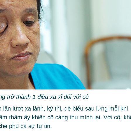
 trở thành 1 điều xa xỉ đối với cô
ần lượt xa lánh, kỳ thị, dè biểu sau lưng mỗi khi
âm thầm ấy khiến cô càng thu mình lại. Với cô, kh
he phủ cả sự tự tin.