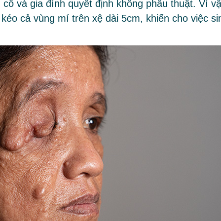
n cô và gia đình quyết định không phẫu thuật. Vì v
 kéo cả vùng mí trên xệ dài 5cm, khiến cho việc si