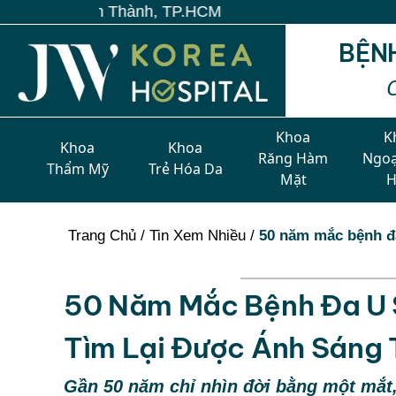
BỆN
Khoa
K
Khoa
Khoa
Răng Hàm
Ngoạ
Thẩm Mỹ
Trẻ Hóa Da
Mặt
Trang Chủ
/
Tin Xem Nhiều
/
50 năm mắc bệnh đa
50 Năm Mắc Bệnh Đa U S
Tìm Lại Được Ánh Sáng 
Gần 50 năm chỉ nhìn đời bằng một mắt,