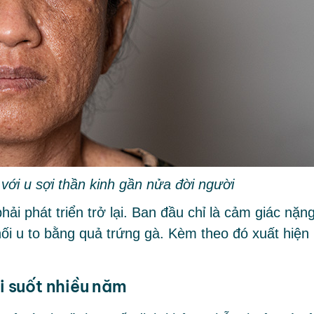
ới u sợi thần kinh gần nửa đời người
i phát triển trở lại. Ban đầu chỉ là cảm giác nặn
hối u to bằng quả trứng gà. Kèm theo đó xuất hiện
ài suốt nhiều năm