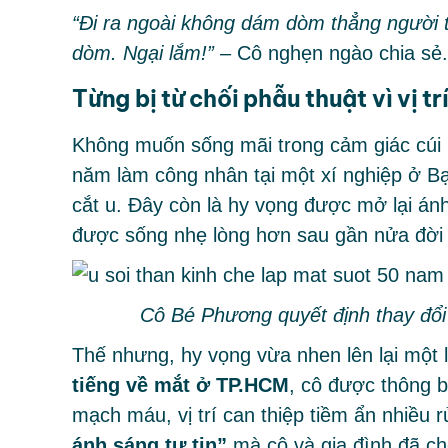
“Đi ra ngoài không dám dòm thẳng người t
dòm. Ngại lắm!”
– Cô nghẹn ngào chia sẻ.
Từng bị từ chối phẫu thuật vì vị trí
Không muốn sống mãi trong cảm giác cúi 
năm làm công nhân tại một xí nghiệp ở Bạc
cắt u. Đây còn là hy vọng được mở lại ánh
được sống nhẹ lòng hơn sau gần nửa đời 
Cô Bé Phương quyết định thay đổi
Thế nhưng, hy vọng vừa nhen lên lại một 
tiếng về mắt ở TP.HCM
, cô được thông b
mạch máu, vị trí can thiệp tiềm ẩn nhiều 
ánh sáng tự tin”
mà cô và gia đình đã ch