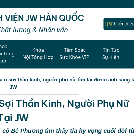
H VIỆN JW HÀN QUỐC
Giới thiệ
Chất lượng & Nhân văn
hoa
Khoa
Tầm Soát
Tin Tức
i Tổng
Nội Tổng Hợp
Sức Khỏe VIP
Sự Kiện
Hợp
 u sợi thần kinh, người phụ nữ tìm lại được ánh sáng t
JW
ợi Thần Kinh, Người Phụ Nữ
Tại JW
 cô Bé Phương tìm thấy tia hy vọng cuối đời t