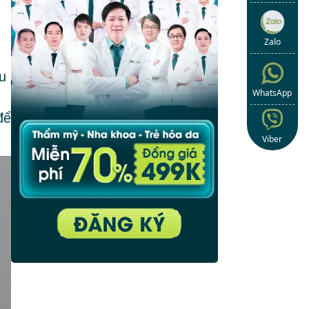
.
Zalo
u
WhatsApp
để
Viber