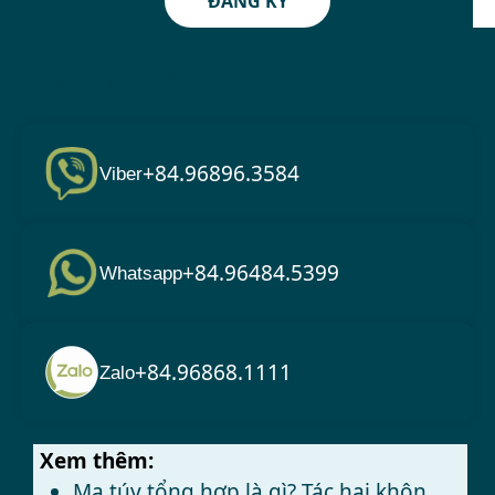
ĐĂNG KÝ
Liên hệ tư vấn
+84.96896.3584
Viber
+84.96484.5399
Whatsapp
+84.96868.1111
Zalo
Xem thêm:
Ma túy tổng hợp là gì? Tác hại khôn