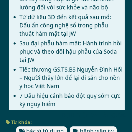
lường đối với sức khỏe và não bộ
Từ dữ liệu 3D đến kết quả sau mổ:
Dấu ấn công nghệ số trong phẫu
thuật hàm mặt tại JW
Sau đại phẫu hàm mặt: Hành trình hồi
phục và theo dõi hậu phẫu của Soda
tại JW
Tiếc thương GS.TS.BS Nguyễn Đình Hối
– Người thầy lớn để lại di sản cho nền
y học Việt Nam
7 Dấu hiệu cảnh báo đột quỵ sớm cực
kỳ nguy hiểm
BỆNH VIỆN JW HÀN QUỐC
Từ khóa:
bác sĩ tú dung
bệnh viện jw