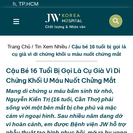
≡
Trang Chủ
/
Tin Xem Nhiều
/
Cậu bé 16 tuổi bị gọi là
cụ già vì di chứng khối u máu nuốt chửng mắt
Cậu Bé 16 Tuổi Bị Gọi Là Cụ Già Vì Di
Chứng Khối U Máu Nuốt Chửng Mắt
Mang di chứng u máu bẩm sinh từ nhỏ,
Nguyễn Kiến Trị (16 tuổi, Cần Thơ) phải
sống với một bên mắt bị che phủ và mặc
cảm vì ngoại hình. Sau nhiều năm dang dở
vì hoàn cảnh, em được Bệnh viện JW hỗ trợ
phẫu thuật tạo hình phục hồi, mở ra hy vọng