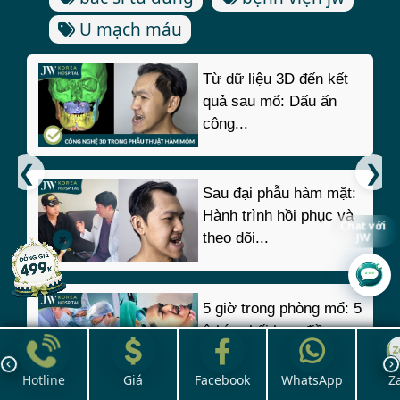
U mạch máu
Từ dữ liệu 3D đến kết
quả sau mổ: Dấu ấn
công...
Sau đại phẫu hàm mặt:
Hành trình hồi phục và
Chat với
theo dõi...
JW
5 giờ trong phòng mổ: 5
ê-kíp phối hợp điều
chỉnh hàm...
Hotline
Giá
Facebook
WhatsApp
Z