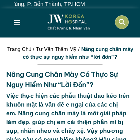
ến Thành, TP.HCM
≡
Trang Chủ
/
Tư Vấn Thẩm Mỹ
/
Nâng cung chân mày
có thực sự nguy hiểm như “lời đồn”?
Nâng Cung Chân Mày Có Thực Sự
Nguy Hiểm Như “lời Đồn”?
Việc thực hiện các phẫu thuật dao kéo trên
khuôn mặt là vấn đề e ngại của các chị
em. Nâng cung chân mày là một giải pháp
làm đẹp, giúp chị em cải thiện phần mí bị
sụp, nhăn nheo và chảy xệ. Vậy phương
pháp này có nguy hiểm không? Hãy cùng