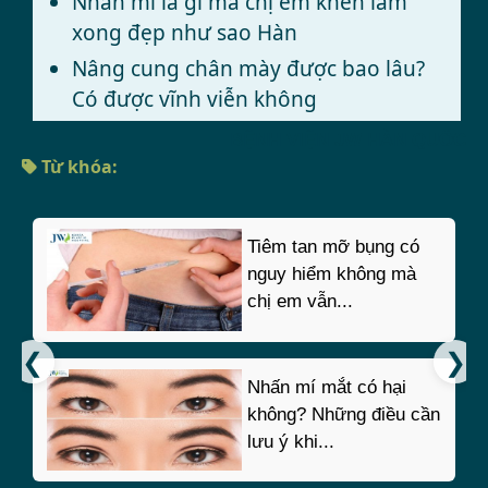
Nhấn mí là gì mà chị em khen làm
xong đẹp như sao Hàn
Nâng cung chân mày được bao lâu?
Có được vĩnh viễn không
BỆNH VIỆN JW HÀN QUỐC
Từ khóa:
Tiêm tan mỡ bụng có
nguy hiểm không mà
chị em vẫn...
Nhấn mí mắt có hại
không? Những điều cần
lưu ý khi...