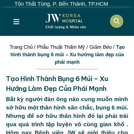
t Tùng, P. Bến Thành, TP.HCM
≡
Trang Chủ
/
Phẫu Thuật Thẩm Mỹ
/
Giảm Béo
/
Tạo
hình thành bụng 6 múi – Xu hướng làm đẹp của
phái mạnh
Tạo Hình Thành Bụng 6 Múi – Xu
Hướng Làm Đẹp Của Phái Mạnh
Bất kỳ người đàn ông nào cung muốn mình
sở hữu một thân hình săn chắc, bụng 6 múi.
Nhưng để sở hữu thân hình đó lại phải trải
qua quá trình tập luyện vô cùng gian khổ .
Hôm nay Bệnh viện JW sẽ giới thiệu cho