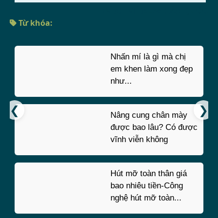
BỆNH VIỆN JW HÀN QUỐC
Từ khóa:
Nhấn mí là gì mà chị
em khen làm xong đẹp
như...
Nâng cung chân mày
được bao lâu? Có được
vĩnh viễn không
Hút mỡ toàn thân giá
bao nhiêu tiền-Công
nghệ hút mỡ toàn...