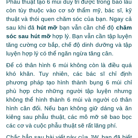
Phẫu thuật tạo 6 múi duy trì được trong bao lâu
còn tùy thuộc vào cơ sở thẩm mỹ, bác sĩ, kỹ
thuật và thói quen chăm sóc của bạn. Ngay cả
sau khi đã
hút mỡ
bạn vẫn cần chế độ
chăm
sóc sau hút mỡ
hợp lý. Bạn vẫn cần tập luyện
tăng cường cơ bắp, chế độ dinh dưỡng và tập
luyện hợp lý có thể ngăn ngừa tăng cân.
Để có thân hình 6 múi không còn là điều quá
khó khăn. Tuy nhiên, các bác sĩ chỉ định
phương pháp tạo hình thành bụng 6 múi chỉ
phù hợp cho những người tập luyện nhưng
không thể hình thành 6 múi và người có thân
hình cân đối. Nếu bạn không giữ dáng và ăn
kiêng sau phẫu thuật, các mô mỡ sẽ bao bọc
các cơ và cuộc phẫu thuật sẽ rất lãng phí.
Chắc hẳn sau bài viết này của JW, bạn đã biết