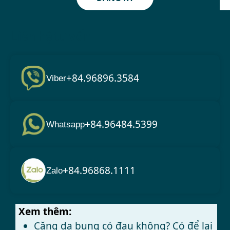
Liên hệ tư vấn
+84.96896.3584
Viber
+84.96484.5399
Whatsapp
+84.96868.1111
Zalo
Xem thêm:
Căng da bụng có đau không? Có để lại