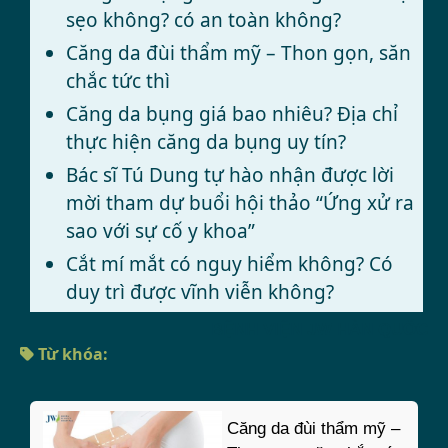
sẹo không? có an toàn không?
Căng da đùi thẩm mỹ – Thon gọn, săn
chắc tức thì
Căng da bụng giá bao nhiêu? Địa chỉ
thực hiện căng da bụng uy tín?
Bác sĩ Tú Dung tự hào nhận được lời
mời tham dự buổi hội thảo “Ứng xử ra
sao với sự cố y khoa”
Cắt mí mắt có nguy hiểm không? Có
duy trì được vĩnh viễn không?
BỆNH VIỆN JW HÀN QUỐC
Từ khóa:
Căng da đùi thẩm mỹ –