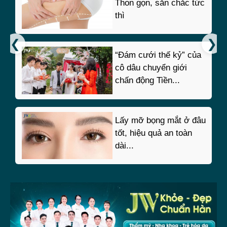
Thon gọn, săn chắc tức
thì
“Đám cưới thế kỷ” của
cô dâu chuyển giới
chấn động Tiền...
Lấy mỡ bọng mắt ở đâu
tốt, hiệu quả an toàn
dài...