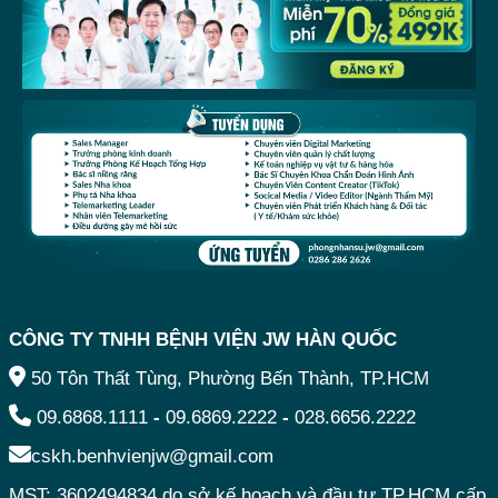
CÔNG TY TNHH BỆNH VIỆN JW HÀN QUỐC
50 Tôn Thất Tùng, Phường Bến Thành, TP.HCM
09.6868.1111
-
09.6869.2222
-
028.6656.2222
cskh.benhvienjw@gmail.com
MST: 3602494834 do sở kế hoạch và đầu tư TP.HCM cấp