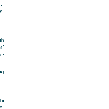
,…
sĩ
nh
mí
ác
ng
hi
ộ,