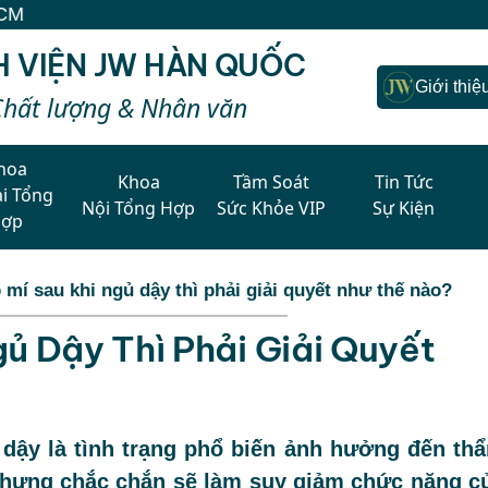
H VIỆN JW HÀN QUỐC
Giới thiệ
Chất lượng & Nhân văn
hoa
Khoa
Tầm Soát
Tin Tức
i Tổng
Nội Tổng Hợp
Sức Khỏe VIP
Sự Kiện
Hợp
 mí sau khi ngủ dậy thì phải giải quyết như thế nào?
gủ Dậy Thì Phải Giải Quyết
 dậy là tình trạng phổ biến ảnh hưởng đến th
nhưng chắc chắn sẽ làm suy giảm chức năng c