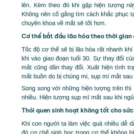
lên. Kèm theo đó khi gặp hiện tượng nà
Không nên cố gắng tìm cách khắc phục tạ
chuyên khoa về mắt sẽ tốt hơn.
Cơ thể bắt đầu lão hóa theo thời gian
Tốc độ cơ thể sẽ bị lão hóa rất nhanh kh
khi vào giao đoạn tuổi 30. Sự thay đổi 
mắt cũng dần thay đổi. Xuất hiện tình t
mắt buồn do bị chùng mi, sụp mí mắt sau 
Song song với những hiện tượng trên thì
nhiều. Hiện tượng sụp mí mắt sau khi ngủ
Thói quen sinh hoạt không tốt cho sức
Khi con người ta làm việc quá nhiều dễ d
đó cơ chế sinh học trong cơ thể không b