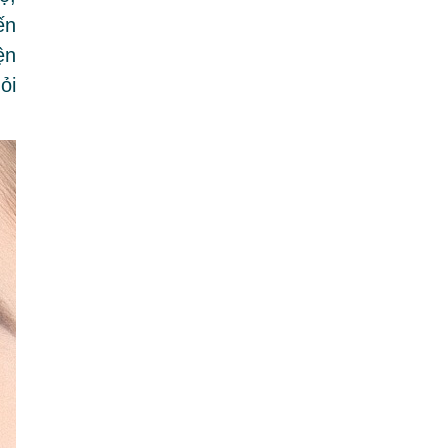
ến
ện
ỏi