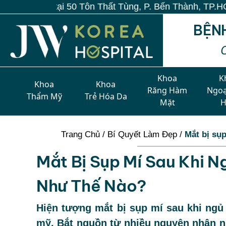
 Tôn Thất Tùng, P. Bến Thành, TP.HCM
BỆN
Khoa
K
Khoa
Khoa
Răng Hàm
Ngoạ
Thẩm Mỹ
Trẻ Hóa Da
Mặt
Trang Chủ
/
Bí Quyết Làm Đẹp
/
Mắt bị sụp
Mắt Bị Sụp Mí Sau Khi N
Như Thế Nào?
Hiện tượng mắt bị sụp mí sau khi ngủ
mỹ. Bắt nguồn từ nhiều nguyên nhân 