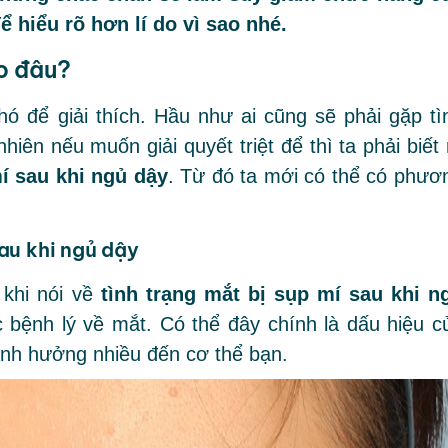
ể hiểu rõ hơn lí do vì sao nhé.
do đâu?
ó để giải thích. Hầu như ai cũng sẽ phải gặp tì
hiên nếu muốn giải quyết triệt để thì ta phải biết 
í sau khi ngủ dậy
. Từ đó ta mới có thể có phươ
au khi ngủ dậy
 khi nói về
tình trạng mắt bị sụp mí sau khi n
 bệnh lý về mắt. Có thể đây chính là dấu hiệu c
Ảnh hưởng nhiều đến cơ thể bạn.