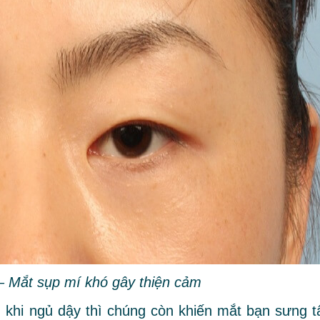
– Mắt sụp mí khó gây thiện cảm
 khi ngủ dậy thì chúng còn khiến mắt bạn sưng t