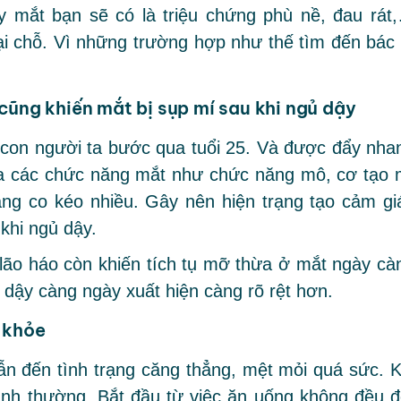
y mắt bạn sẽ có là triệu chứng phù nề, đau rát
i chỗ. Vì những trường hợp như thế tìm đến bác 
 cũng khiến mắt bị sụp mí sau khi ngủ dậy
i con người ta bước qua tuổi 25. Và được đẩy nha
của các chức năng mắt như chức năng mô, cơ tạo 
rạng co kéo nhiều. Gây nên hiện trạng tạo cảm gi
khi ngủ dậy.
 lão háo còn khiến tích tụ mỡ thừa ở mắt ngày cà
 dậy càng ngày xuất hiện càng rõ rệt hơn.
 khỏe
ẫn đến tình trạng căng thẳng, mệt mỏi quá sức. K
ình thường. Bắt đầu từ việc ăn uống không đều đ