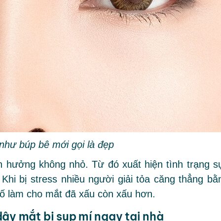
 như búp bê mới gọi là đẹp
h hưởng không nhỏ. Từ đó xuất hiện tình trạng s
hi bị stress nhiều người giải tỏa căng thẳng bằ
tố làm cho mắt đã xấu còn xấu hơn.
dậy mắt bị sụp mí ngay tại nhà