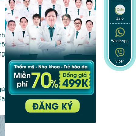
Zalo
nh
WhatsApp
rõ
ng
Viber
gủ
ủa