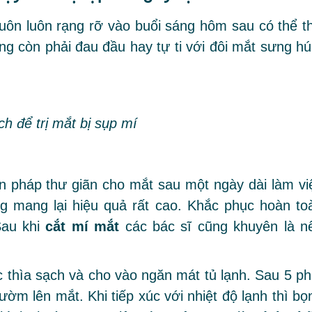
uôn luôn rạng rỡ vào buổi sáng hôm sau có thể t
g còn phải đau đầu hay tự ti với đôi mắt sưng hú
h để trị mắt bị sụp mí
n pháp thư giãn cho mắt sau một ngày dài làm vi
g mang lại hiệu quả rất cao. Khắc phục hoàn to
Sau khi
cắt mí mắt
các bác sĩ cũng khuyên là n
c thìa sạch và cho vào ngăn mát tủ lạnh. Sau 5 ph
chườm lên mắt. Khi tiếp xúc với nhiệt độ lạnh thì bọ