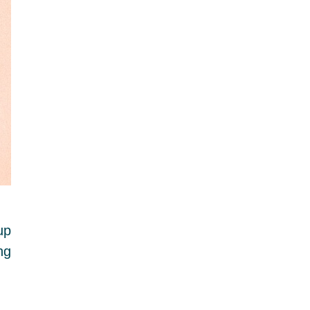
ụp
ng