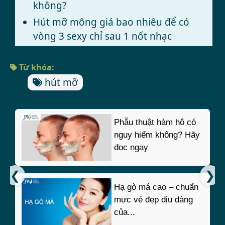
không?
Hút mỡ mông giá bao nhiêu để có
vòng 3 sexy chỉ sau 1 nốt nhạc
BỆNH VIỆN JW HÀN QUỐC
Từ khóa:
hút mỡ
Phẫu thuật hàm hô có
nguy hiểm không? Hãy
đọc ngay
Hạ gò má cao – chuẩn
mực vẻ đẹp dịu dàng
của...