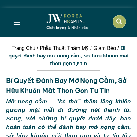
Cơ hội
≡
Trang Chủ
/
Phẫu Thuật Thẩm Mỹ
/
Giảm Béo
/
Bí
quyết đánh bay mỡ nọng cằm, sở hữu khuôn mặt
thon gọn tự tin
Bí Quyết Đánh Bay Mỡ Nọng Cằm, Sở
Hữu Khuôn Mặt Thon Gọn Tự Tin
Mỡ nọng cằm – “kẻ thù” thầm lặng khiến
gương mặt mất đi đường nét thanh tú.
Song, với những bí quyết dưới đây, bạn
hoàn toàn có thể đánh bay mỡ nọng cằm,
sở hữu khuôn mặt thon gọn và tự tin tỏa