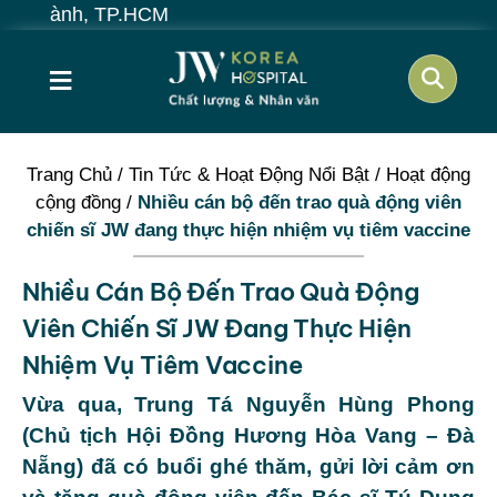
≡
Trang Chủ
/
Tin Tức & Hoạt Động Nổi Bật
/
Hoạt động
cộng đồng
/
Nhiều cán bộ đến trao quà động viên
chiến sĩ JW đang thực hiện nhiệm vụ tiêm vaccine
Nhiều Cán Bộ Đến Trao Quà Động
Viên Chiến Sĩ JW Đang Thực Hiện
Nhiệm Vụ Tiêm Vaccine
Vừa qua, Trung Tá Nguyễn Hùng Phong
(Chủ tịch Hội Đồng Hương Hòa Vang – Đà
Nẵng) đã có buổi ghé thăm, gửi lời cảm ơn