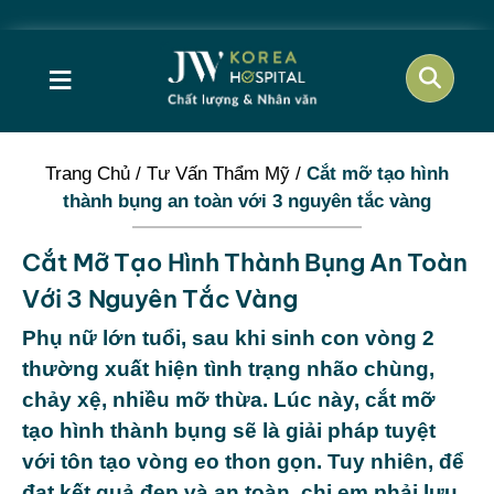
≡
Trang Chủ
/
Tư Vấn Thẩm Mỹ
/
Cắt mỡ tạo hình
thành bụng an toàn với 3 nguyên tắc vàng
Cắt Mỡ Tạo Hình Thành Bụng An Toàn
Với 3 Nguyên Tắc Vàng
Phụ nữ lớn tuổi, sau khi sinh con vòng 2
thường xuất hiện tình trạng nhão chùng,
chảy xệ, nhiều mỡ thừa. Lúc này, cắt mỡ
tạo hình thành bụng sẽ là giải pháp tuyệt
với tôn tạo vòng eo thon gọn. Tuy nhiên, để
đạt kết quả đẹp và an toàn, chị em phải lưu