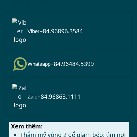
Liên hệ tư vấn
+84.96896.3584
Viber
+84.96484.5399
Whatsapp
+84.96868.1111
Zalo
Xem thêm:
Thẩm mỹ vòng 2 để giảm béo: tìm nơi