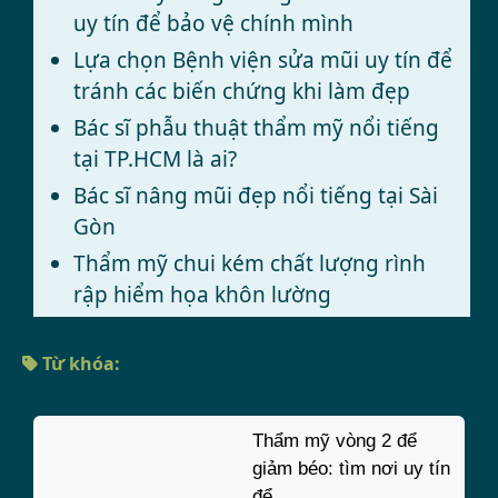
uy tín để bảo vệ chính mình
Lựa chọn Bệnh viện sửa mũi uy tín để
tránh các biến chứng khi làm đẹp
Bác sĩ phẫu thuật thẩm mỹ nổi tiếng
tại TP.HCM là ai?
Bác sĩ nâng mũi đẹp nổi tiếng tại Sài
Gòn
Thẩm mỹ chui kém chất lượng rình
rập hiểm họa khôn lường
BỆNH VIỆN JW HÀN QUỐC
Từ khóa:
Thẩm mỹ vòng 2 để
giảm béo: tìm nơi uy tín
để...