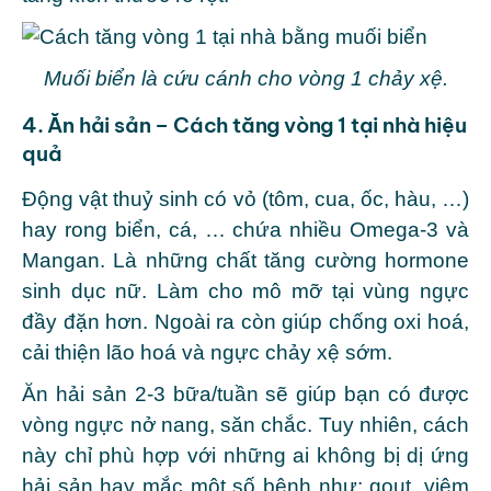
Muối biển là cứu cánh cho vòng 1 chảy xệ.
4. Ăn hải sản – Cách tăng vòng 1 tại nhà hiệu
quả
Động vật thuỷ sinh có vỏ (tôm, cua, ốc, hàu, …)
hay rong biển, cá, … chứa nhiều Omega-3 và
Mangan. Là những chất tăng cường hormone
sinh dục nữ. Làm cho mô mỡ tại vùng ngực
đầy đặn hơn. Ngoài ra còn giúp chống oxi hoá,
cải thiện lão hoá và ngực chảy xệ sớm.
Ăn hải sản 2-3 bữa/tuần sẽ giúp bạn có được
vòng ngực nở nang, săn chắc. Tuy nhiên, cách
này chỉ phù hợp với những ai không bị dị ứng
hải sản hay mắc một số bệnh như: gout, viêm