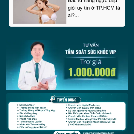
Bác sĩ nâng ngực đẹp
giỏi uy tín ở TP.HCM là
ai?...