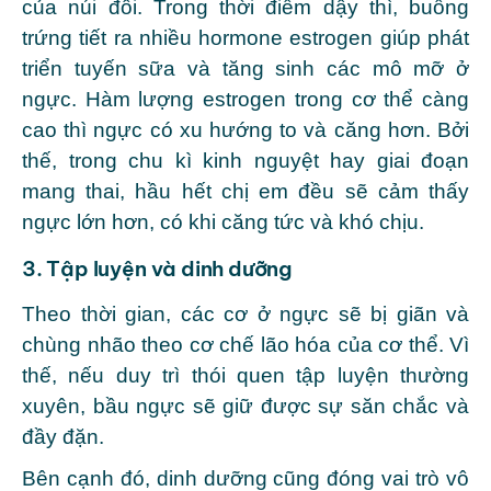
của núi đôi. Trong thời điểm dậy thì, buồng
trứng tiết ra nhiều hormone estrogen giúp phát
triển tuyến sữa và tăng sinh các mô mỡ ở
ngực. Hàm lượng estrogen trong cơ thể càng
cao thì ngực có xu hướng to và căng hơn. Bởi
thế, trong chu kì kinh nguyệt hay giai đoạn
mang thai, hầu hết chị em đều sẽ cảm thấy
ngực lớn hơn, có khi căng tức và khó chịu.
3. Tập luyện và dinh dưỡng
Theo thời gian, các cơ ở ngực sẽ bị giãn và
chùng nhão theo cơ chế lão hóa của cơ thể. Vì
thế, nếu duy trì thói quen tập luyện thường
xuyên, bầu ngực sẽ giữ được sự săn chắc và
đầy đặn.
Bên cạnh đó, dinh dưỡng cũng đóng vai trò vô