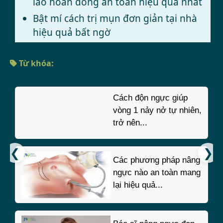
lão hoàn đồng an toàn hiệu quả nhất
Bật mí cách trị mụn đơn giản tại nhà
hiệu quả bất ngờ
BỆNH VIỆN JW HÀN QUỐC
Từ khóa:
Cách độn ngực giúp
vòng 1 nảy nở tự nhiên,
trở nên...
Các phương pháp nâng
ngực nào an toàn mang
lại hiệu quả...