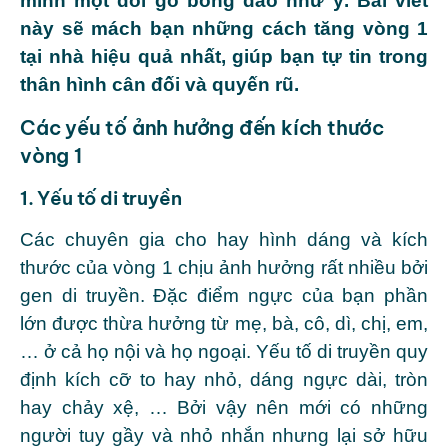
mình một đôi gò bồng đào như ý. Bài viết
này sẽ mách bạn những cách tăng vòng 1
tại nhà hiệu quả nhất, giúp bạn tự tin trong
thân hình cân đối và quyến rũ.
Các yếu tố ảnh hưởng đến kích thước
vòng 1
1. Yếu tố di truyền
Các chuyên gia cho hay hình dáng và kích
thước của vòng 1 chịu ảnh hưởng rất nhiều bởi
gen di truyền. Đặc điểm ngực của bạn phần
lớn được thừa hưởng từ mẹ, bà, cô, dì, chị, em,
… ở cả họ nội và họ ngoại. Yếu tố di truyền quy
định kích cỡ to hay nhỏ, dáng ngực dài, tròn
hay chảy xệ, … Bởi vậy nên mới có những
người tuy gầy và nhỏ nhắn nhưng lại sở hữu