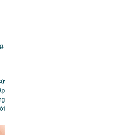
g.
sử
ập
ng
ời