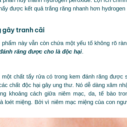
à phân hủy thành hydrogen peroxide. Lợi ích chính
 thấy được kết quả trắng răng nhanh hơn hydrogen
 gây tranh cãi
n phẩm này vẫn còn chứa một yếu tố không rõ ràn
đánh răng được cho là độc hại
.
là một chất tẩy rửa có trong kem đánh răng được 
 các chất độc hại gây ung thư. Nó dễ dàng xâm nh
ng khoảng cách giữa niêm mạc, da, tế bào tro
và loét miệng. Bởi vì niêm mạc miệng của con ngư