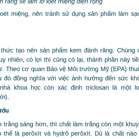
 răng sẽ làm lở loét miệng diện rộng
 loét miệng, nên tránh sử dụng sản phẩm làm sạ
g thức tạo nên sản phẩm kem đánh răng. Chúng 
 nhiên, có lợi thì cũng có lại, thành phần này ti
hư. Theo
cơ quan Bảo vệ Môi trường Mỹ (EPA)
thu
iều đó đồng nghĩa với việc ảnh hưởng đến sức kh
hà khoa học còn xác định triclosan là một lo
ời).
ướu
 trắng sáng hơn, thì chất làm trắng còn một khuy
thể là perôxít và hydrô perôxít. Dù là chất nào 