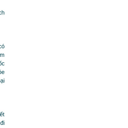
ch
có
ềm
ốc
ỏe
ại
ết
đi