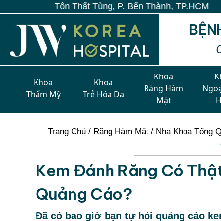
n Thất Tùng, P. Bến Thành, TP.HCM
BỆN
Khoa
K
Khoa
Khoa
Răng Hàm
Ngoạ
Thẩm Mỹ
Trẻ Hóa Da
Mặt
Trang Chủ
/
Răng Hàm Mặt
/
Nha Khoa Tổng Q
Kem Đánh Răng Có Thật
Quảng Cáo?
Đã có bao giờ bạn tự hỏi quảng cáo kem