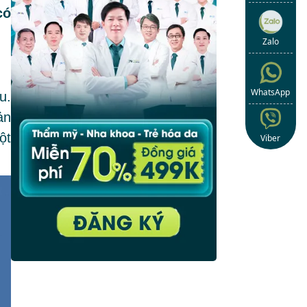
có
Zalo
WhatsApp
u.
ản
ột
Viber