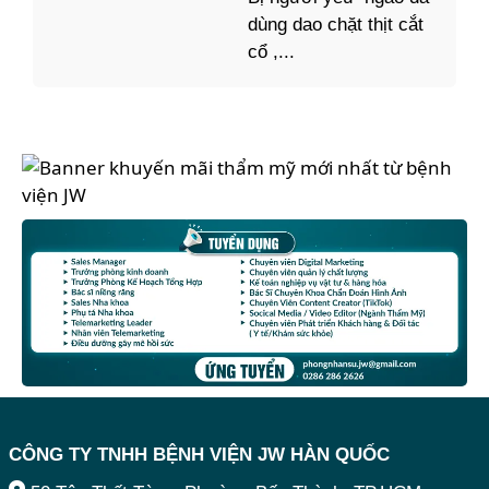
dùng dao chặt thịt cắt
cổ ,...
CÔNG TY TNHH BỆNH VIỆN JW HÀN QUỐC