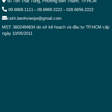
50 Tôn Thất Tùng, Phường Bến Thành, TP.HCM
09.6868.1111
-
09.6869.2222
-
028.6656.2222
cskh.benhvienjw@gmail.com
MST: 3602494834 do sở kế hoạch và đầu tư TP.HCM cấp
ngày 10/05/2011