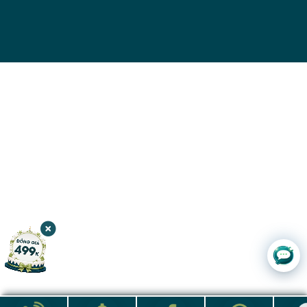
Chat với
JW