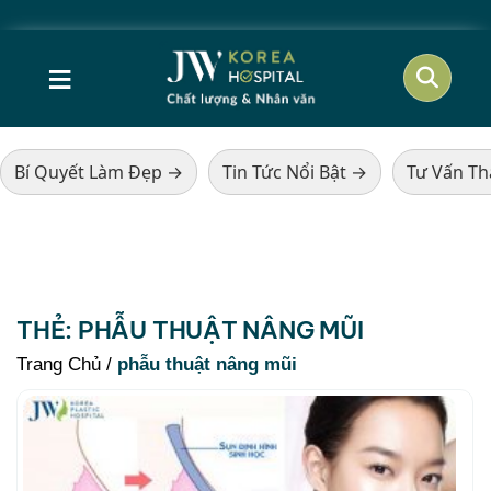
≡
Bí Quyết Làm Đẹp →
Tin Tức Nổi Bật →
Tư Vấn T
THẺ:
PHẪU THUẬT NÂNG MŨI
Trang Chủ
/
phẫu thuật nâng mũi