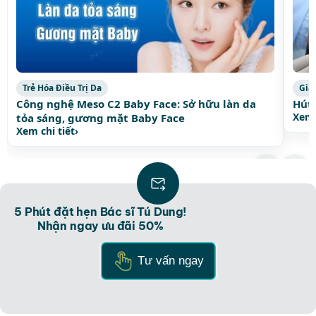
Trẻ Hóa Điều Trị Da
Giả
Công nghệ Meso C2 Baby Face: Sở hữu làn da
Hút 
Xem 
tỏa sáng, gương mặt Baby Face
Xem chi tiết
›
Xem thêm bài viết thịnh hành
›
5 Phút đặt hẹn Bác sĩ Tú Dung!
Nhận ngay ưu đãi 50%
Tư vấn ngay