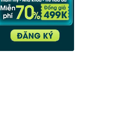
thiện mắt híp
Xem thêm bài viết thịnh hành
›