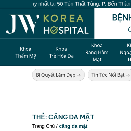
ất tại 50 Tôn Thất Tùng, P. Bến Thành, TP.HCM
BỆN
Khoa
K
Khoa
Khoa
Răng Hàm
Ngoạ
Thẩm Mỹ
Trẻ Hóa Da
Mặt
Bí Quyết Làm Đẹp →
Tin Tức Nổi Bật →
THẺ:
CĂNG DA MẶT
Trang Chủ
/
căng da mặt