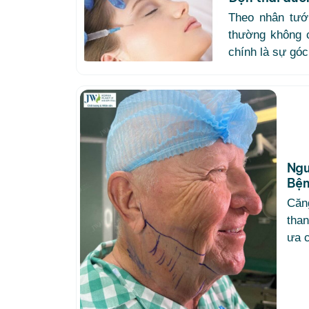
Theo nhân tướ
thường không 
chính là sự góc
Ngư
Bện
Căn
tha
ưa c