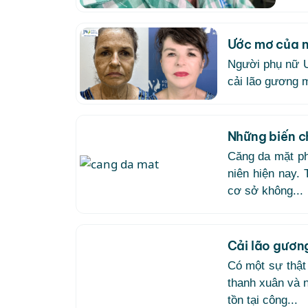
Ước mơ của n
Người phụ nữ U
cải lão gương m
Những biến c
Căng da mặt ph
niên hiện nay. 
cơ sở không...
Cải lão gương
Có một sự thật 
thanh xuân và 
tồn tại công...