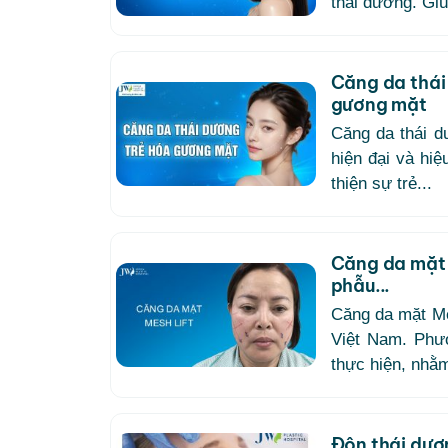
thái dương. Gi
Căng da thái
gương mặt
Căng da thái d
hiện đại và hi
thiện sự trẻ...
Căng da mặt 
phẫu...
Căng da mặt Mes
Việt Nam. Phươ
thực hiện, nhằ
Độn thái dươ