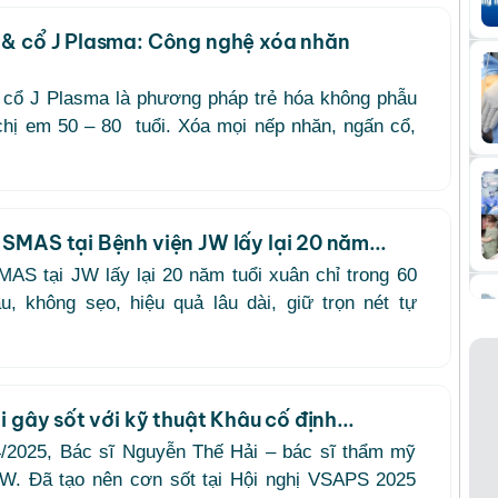
& cổ J Plasma: Công nghệ xóa nhăn
cổ J Plasma là phương pháp trẻ hóa không phẫu
chị em 50 – 80 tuổi. Xóa mọi nếp nhăn, ngấn cổ,
SMAS tại Bệnh viện JW lấy lại 20 năm...
AS tại JW lấy lại 20 năm tuổi xuân chỉ trong 60
u, không sẹo, hiệu quả lâu dài, giữ trọn nét tự
i gây sốt với kỹ thuật Khâu cố định...
/2025, Bác sĩ Nguyễn Thế Hải – bác sĩ thẩm mỹ
JW. Đã tạo nên cơn sốt tại Hội nghị VSAPS 2025