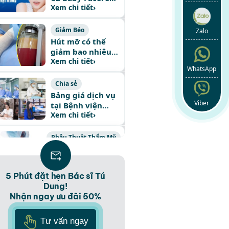
Xem chi tiết
›
hữu làn da tỏa
sáng, gương mặt
Baby Face
Giảm Béo
Zalo
Hút mỡ có thể
giảm bao nhiêu
Xem chi tiết
›
kg cân nặng
WhatsApp
Chia sẻ
Bảng giá dịch vụ
Viber
tại Bệnh viện
Xem chi tiết
›
Thẩm mỹ Hàn
Quốc JW 2024
Phẫu Thuật Thẩm Mỹ
Chi phí phẫu thuật
chuyển giới nữ
Xem chi tiết
›
thành nam bao
5 Phút đặt hẹn Bác sĩ Tú
nhiêu tiền?
Dung!
Nâng Mũi
Nhận ngay ưu đãi 50%
Nâng Mũi S Line
Plus – Công nghệ
Tư vấn ngay
Xem chi tiết
›
thẩm mỹ hiện