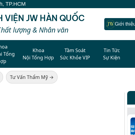
H VIỆN JW HÀN QUỐC
Giới thiệ
Chất lượng & Nhân văn
hoa
Khoa
Tầm Soát
Tin Tức
i Tổng
Nội Tổng Hợp
Sức Khỏe VIP
Sự Kiện
Hợp
Tư Vấn Thẩm Mỹ →