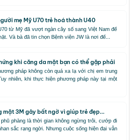
gười mẹ Mỹ U70 trẻ hoá thành U40
70 từ Mỹ đã vượt ngàn cây số sang Việt Nam để
ặt. Và bà đã tin chọn Bệnh viện JW là nơi để...
hứng khi căng da mặt bạn có thể gặp phải
ương pháp không còn quá xa lạ với chị em trung
Tuy nhiên, khi thực hiện phương pháp này tại một
 mặt 3M gây bất ngờ vì giúp trẻ đẹp...
phũ phàng là thời gian không ngừng trôi, cướp đi
nhan sắc rạng ngời. Nhưng cuộc sống hiện đại vẫn