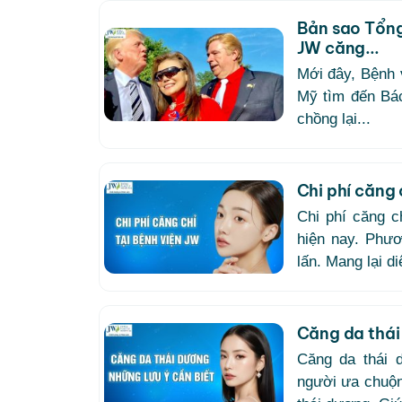
Bản sao Tổng
JW căng...
Mới đây, Bệnh 
Mỹ tìm đến Bác
chồng lại...
Chi phí căng 
Chi phí căng c
hiện nay. Phư
lấn. Mang lại d
Căng da thái 
Căng da thái 
người ưa chuộn