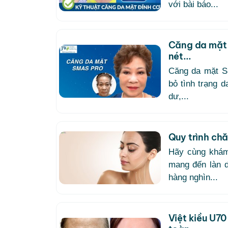
với bài báo...
Căng da mặt 
nét...
Căng da mặt S
bỏ tình trạng 
dư,...
Quy trình c
Hãy cùng khám
mang đến làn d
hàng nghìn...
Việt kiều U70