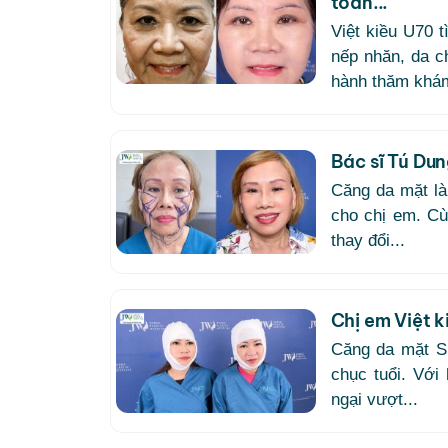
toàn...
Việt kiều U70 
nếp nhăn, da c
hành thăm khám
Bác sĩ Tú Dun
Căng da mặt là
cho chị em. Cù
thay đổi...
Chị em Việt 
Căng da mặt SM
chục tuổi. Với
ngại vượt...