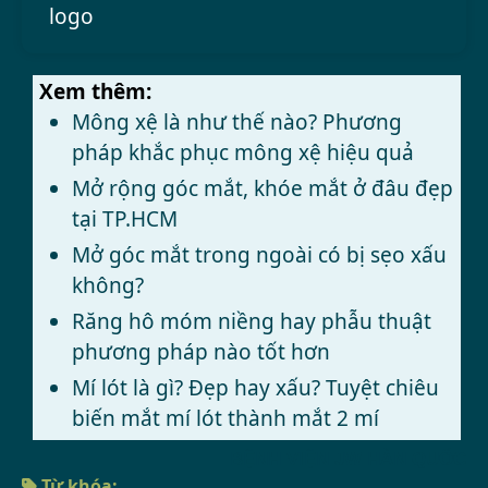
Xem thêm:
Mông xệ là như thế nào? Phương
pháp khắc phục mông xệ hiệu quả
Mở rộng góc mắt, khóe mắt ở đâu đẹp
tại TP.HCM
Mở góc mắt trong ngoài có bị sẹo xấu
không?
Răng hô móm niềng hay phẫu thuật
phương pháp nào tốt hơn
Mí lót là gì? Đẹp hay xấu? Tuyệt chiêu
biến mắt mí lót thành mắt 2 mí
BỆNH VIỆN JW HÀN QUỐC
Từ khóa: