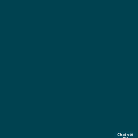
Chat với
JW