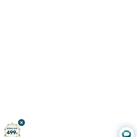
Chat với
JW