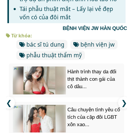
Tái phẫu thuật mắt – Lấy lại vẻ đẹp
vốn có của đôi mắt
BỆNH VIỆN JW HÀN QUỐC
Từ khóa:
bác sĩ tú dung
bệnh viện jw
phẫu thuật thẩm mỹ
Hành trình thay da đổi
thịt thành con gái của
cô dâu...
Câu chuyện tình yêu cổ
tích của cặp đôi LGBT
xôn xao...