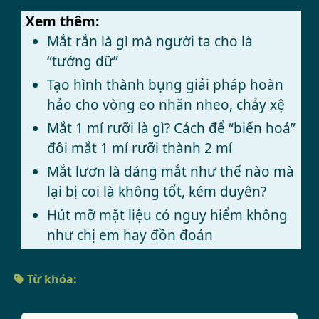
Xem thêm:
Mắt rắn là gì mà người ta cho là
“tướng dữ”
Tạo hình thành bụng giải pháp hoàn
hảo cho vòng eo nhăn nheo, chảy xệ
Mắt 1 mí rưỡi là gì? Cách để “biến hoá”
đôi mắt 1 mí rưỡi thành 2 mí
Mắt lươn là dáng mắt như thế nào mà
lại bị coi là không tốt, kém duyên?
Hút mỡ mặt liệu có nguy hiểm không
như chị em hay đồn đoán
BỆNH VIỆN JW HÀN QUỐC
Từ khóa: