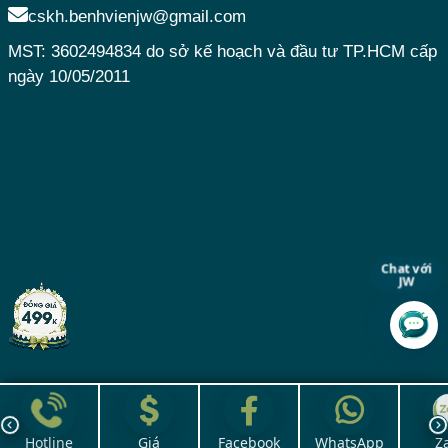
cskh.benhvienjw@gmail.com
MST: 3602494834 do sở kế hoạch và đầu tư TP.HCM cấp
ngày 10/05/2011
Chat với
JW
Hotline
Giá
Facebook
WhatsApp
Z