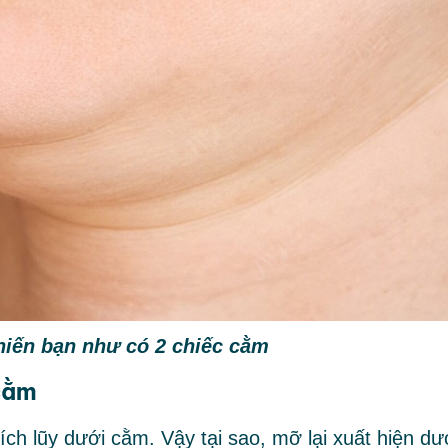
iến bạn như có 2 chiếc cằm
cằm
h lũy dưới cằm. Vậy tại sao, mỡ lại xuất hiện dư