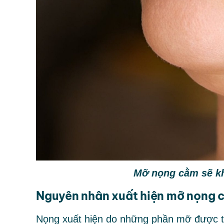
Mỡ nọng cằm sẽ kh
Nguyên nhân xuất hiện mỡ nọng 
Nọng xuất hiện do những phần mỡ được tíc