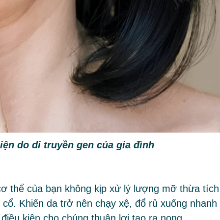
ện do di truyền gen của gia đình
cơ thể của bạn không kịp xử lý lượng mỡ thừa tích
 cổ. Khiến da trở nên chạy xệ, đổ rủ xuống nhanh
điều kiện cho chúng thuận lợi tạo ra nọng.