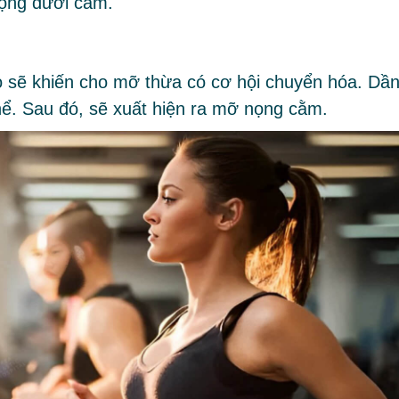
nọng dưới cằm.
o sẽ khiến cho mỡ thừa có cơ hội chuyển hóa. Dầ
thể. Sau đó, sẽ xuất hiện ra mỡ nọng cằm.