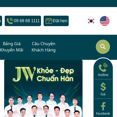
Cơ hội vàng - Thẩm mỹ chuẩn H
u
09 68 68 1111
Đặt hẹn
Bảng Giá
Câu Chuyện
Khuyến Mãi
Khách Hàng
Hotline
Giá
Facebook