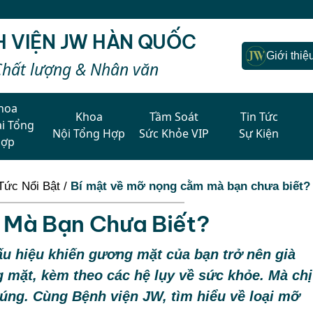
H VIỆN JW HÀN QUỐC
Giới thiệ
Chất lượng & Nhân văn
hoa
Khoa
Tầm Soát
Tin Tức
i Tổng
Nội Tổng Hợp
Sức Khỏe VIP
Sự Kiện
Hợp
Tức Nổi Bật
/
Bí mật về mỡ nọng cằm mà bạn chưa biết?
 Mà Bạn Chưa Biết?
u hiệu khiến gương mặt của bạn trở nên già
g mặt, kèm theo các hệ lụy về sức khỏe. Mà chị
chúng. Cùng Bệnh viện JW, tìm hiểu về loại mỡ