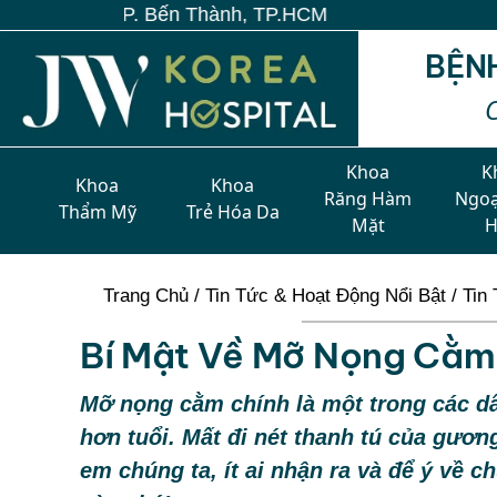
BỆN
Khoa
K
Khoa
Khoa
Răng Hàm
Ngoạ
Thẩm Mỹ
Trẻ Hóa Da
Mặt
Trang Chủ
/
Tin Tức & Hoạt Động Nổi Bật
/
Tin 
Bí Mật Về Mỡ Nọng Cằm
Mỡ nọng cằm chính là một trong các dấ
hơn tuổi. Mất đi nét thanh tú của gươn
em chúng ta, ít ai nhận ra và để ý về 