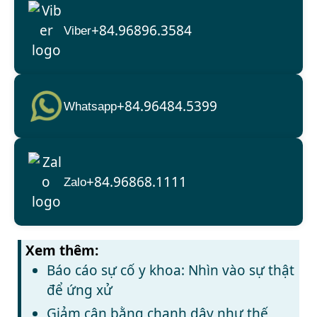
+84.96896.3584
Viber
+84.96484.5399
Whatsapp
+84.96868.1111
Zalo
Xem thêm:
Báo cáo sự cố y khoa: Nhìn vào sự thật
để ứng xử
Giảm cân bằng chanh dây như thế