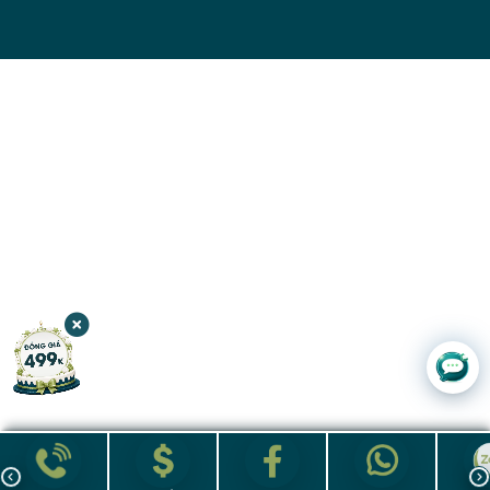
Chat với
JW