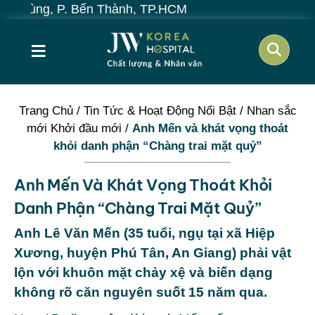
, P. Bến Thành, TP.HCM
≡
Trang Chủ
/
Tin Tức & Hoạt Động Nổi Bật
/
Nhan sắc
mới Khởi đầu mới
/
Anh Mến và khát vọng thoát
khỏi danh phận “Chàng trai mặt quỷ”
Anh Mến Và Khát Vọng Thoát Khỏi
Danh Phận “Chàng Trai Mặt Quỷ”
Anh Lê Văn Mến (35 tuổi, ngụ tại xã Hiệp
Xương, huyện Phú Tân, An Giang) phải vật
lộn với khuôn mặt chảy xệ và biến dạng
không rõ căn nguyên suốt 15 năm qua.