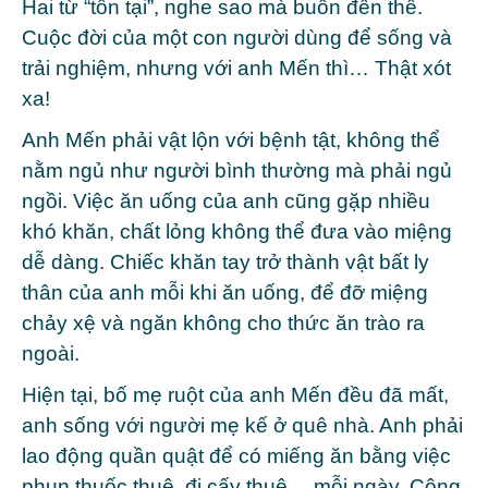
Hai từ “tồn tại”, nghe sao mà buồn đến thế.
Cuộc đời của một con người dùng để sống và
trải nghiệm, nhưng với anh Mến thì… Thật xót
xa!
Anh Mến phải vật lộn với bệnh tật, không thể
nằm ngủ như người bình thường mà phải ngủ
ngồi. Việc ăn uống của anh cũng gặp nhiều
khó khăn, chất lỏng không thể đưa vào miệng
dễ dàng. Chiếc khăn tay trở thành vật bất ly
thân của anh mỗi khi ăn uống, để đỡ miệng
chảy xệ và ngăn không cho thức ăn trào ra
ngoài.
Hiện tại, bố mẹ ruột của anh Mến đều đã mất,
anh sống với người mẹ kế ở quê nhà. Anh phải
lao động quần quật để có miếng ăn bằng việc
phun thuốc thuê, đi cấy thuê… mỗi ngày. Công