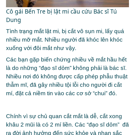
Cô gái Bến Tre bị lật mi cầu cứu Bác sĩ Tú
Dung
Tình trạng mắt lật mi, bị cắt vô sụn mi, lấy quá
nhiều mỡ mắt. Nhiều người đã khóc lên khóc
xuống với đôi mắt như vậy.
Các bạn gặp biến chứng nhiều về mắt hầu hết
là do những “đạo sĩ dỏm” không phải là bác sĩ.
Nhiều nơi đó không được cấp phép phẫu thuật
thẫm mĩ, đã gây nhiều tội lỗi cho người đi cắt
mí, đặt cả niềm tin vào các cơ sở “chui” đó.
Chính vì sự chủ quan cắt mắt là dễ, cắt xong
khâu 2 mũi là có 2 mí liền. Các “đạo sĩ dỏm” đã
ra đời ảnh hưởng đến sức khỏe và nhan sắc