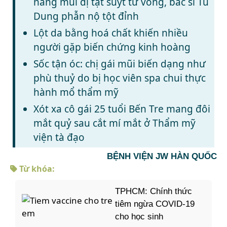
nâng mũi dị tật suýt tử vong, bác sĩ Tú
Dung phẫn nộ tột đỉnh
Lột da bằng hoá chất khiến nhiều
người gặp biến chứng kinh hoàng
Sốc tận óc: chị gái mũi biến dạng như
phù thuỷ do bị học viên spa chui thực
hành mổ thẩm mỹ
Xót xa cô gái 25 tuổi Bến Tre mang đôi
mắt quỷ sau cắt mí mắt ở Thẩm mỹ
viện tà đạo
BỆNH VIỆN JW HÀN QUỐC
Từ khóa:
TPHCM: Chính thức
tiêm ngừa COVID-19
cho học sinh