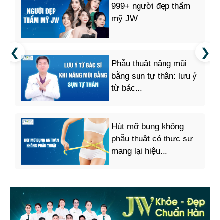
999+ người đẹp thẩm
mỹ JW
Phẫu thuật nâng mũi
bằng sụn tự thân: lưu ý
từ bác...
Hút mỡ bụng không
phẫu thuật có thực sự
mang lại hiệu...