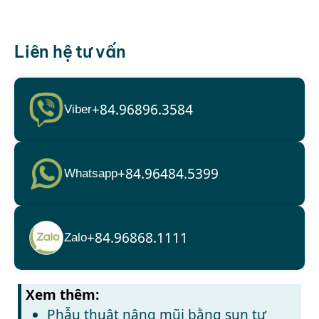
Liên hệ tư vấn
+84.96896.3584
Viber
+84.96484.5399
Whatsapp
+84.96868.1111
Zalo
Xem thêm:
Phẫu thuật nâng mũi bằng sụn tự