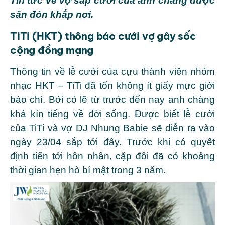
Tin tức về vợ sắp cưới của anh chàng được
săn đón khắp nơi.
TiTi (HKT) thông báo cưới vợ gây sốc
cộng đồng mạng
Thông tin về lễ cưới của cựu thành viên nhóm
nhạc HKT – TiTi đã tốn không ít giấy mực giới
báo chí. Bởi có lẽ từ trước đến nay anh chàng
khá kín tiếng về đời sống. Được biết lễ cưới
của TiTi và vợ DJ Nhung Babie sẽ diễn ra vào
ngày 23/04 sắp tới đây. Trước khi có quyết
định tiến tới hôn nhân, cặp đôi đã có khoảng
thời gian hẹn hò bí mật trong 3 năm.