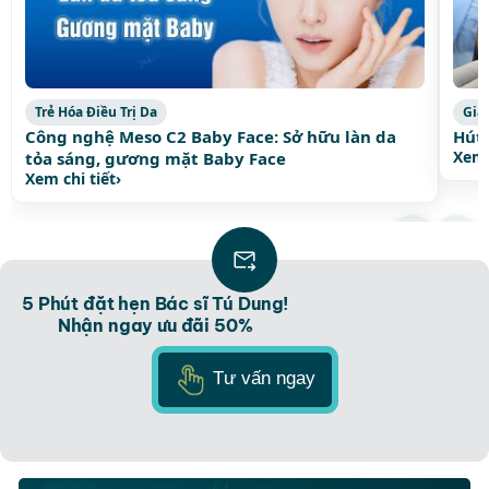
Trẻ Hóa Điều Trị Da
Giả
Công nghệ Meso C2 Baby Face: Sở hữu làn da
Hút 
Xem 
tỏa sáng, gương mặt Baby Face
Xem chi tiết
›
Xem thêm bài viết thịnh hành
›
5 Phút đặt hẹn Bác sĩ Tú Dung!
Nhận ngay ưu đãi 50%
Tư vấn ngay