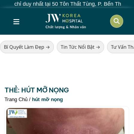
 chỉ duy nhất tại 50 Tôn Thất Tùng, P. Bến Thành, TP.
≡
Bí Quyết Làm Đẹp →
Tin Tức Nổi Bật →
Tư Vấn T
THẺ:
HÚT MỠ NỌNG
Trang Chủ
/
hút mỡ nọng