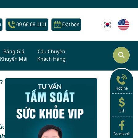
u
09 68 68 1111
Đặt hẹn
Bảng Giá
Câu Chuyện
Khuyến Mãi
Khách Hàng
??
Hotline
Giá
ữ.
Facebook
nh