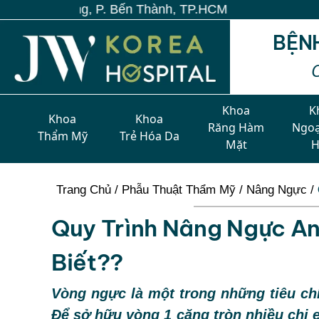
. Bến Thành, TP.HCM
BỆN
Khoa
K
Khoa
Khoa
Răng Hàm
Ngoạ
Thẩm Mỹ
Trẻ Hóa Da
Mặt
Trang Chủ
/
Phẫu Thuật Thẩm Mỹ
/
Nâng Ngực
/
Quy Trình Nâng Ngực An
Biết??
Vòng ngực là một trong những tiêu ch
Để sở hữu vòng 1 căng tròn nhiều chị 