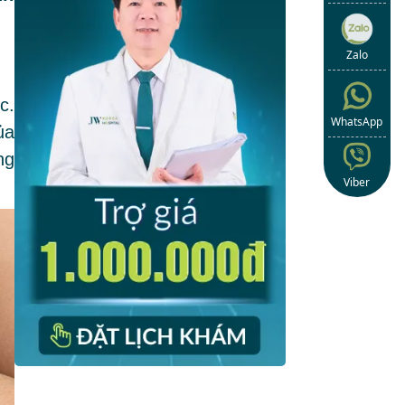
Zalo
c.
WhatsApp
ủa
ng
Viber