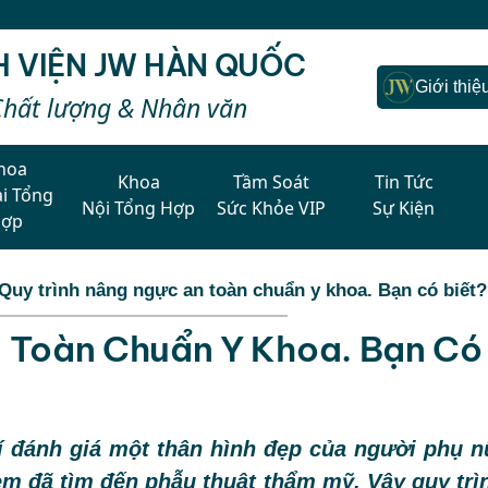
H VIỆN JW HÀN QUỐC
Giới thiệ
Chất lượng & Nhân văn
hoa
Khoa
Tầm Soát
Tin Tức
i Tổng
Nội Tổng Hợp
Sức Khỏe VIP
Sự Kiện
Hợp
Quy trình nâng ngực an toàn chuẩn y khoa. Bạn có biết
 Toàn Chuẩn Y Khoa. Bạn Có
í đánh giá một thân hình đẹp của người phụ n
em đã tìm đến phẫu thuật thẩm mỹ. Vậy quy trì