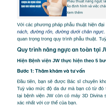
Phẫu thuật nâng ngực l
Áo định hình và việc ch
Xem thêm
Với các phương pháp phẫu thuật hiện đại
nách, đường rốn, đường dưới chân ngực
quan trọng trong quy trình phẫu thuật. T
Quy trình nâng ngực an toàn tại 
Hiện Bệnh viện JW thực hiện theo 5 bư
Bước 1: Thăm khám và tư vấn
Đầu tiên, bạn sẽ được Bác sĩ chuyên kho
Tuỳ vào mức độ da dư mà bạn có từ đó t
tại bệnh viện JW còn có máy 3D Divina 
xác nhất với cơ thể của bạn.