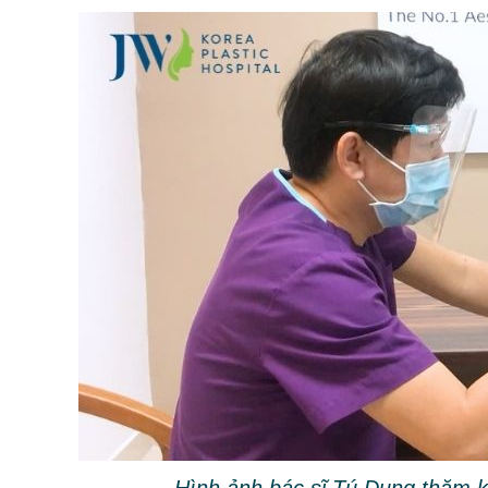
Hình ảnh bác sĩ Tú Dung thăm 