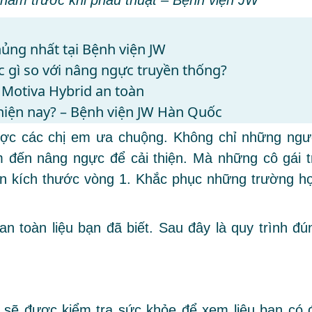
ủng nhất tại Bệnh viện JW
c gì so với nâng ngực truyền thống?
Motiva Hybrid an toàn
hiện nay? – Bệnh viện JW Hàn Quốc
c các chị em ưa chuộng. Không chỉ những ngư
m đến nâng ngực để cải thiện. Mà những cô gái t
ện kích thước vòng 1. Khắc phục những trường h
an toàn liệu bạn đã biết. Sau đây là
quy trình đú
 sẽ được kiểm tra sức khỏe để xem liệu bạn có 