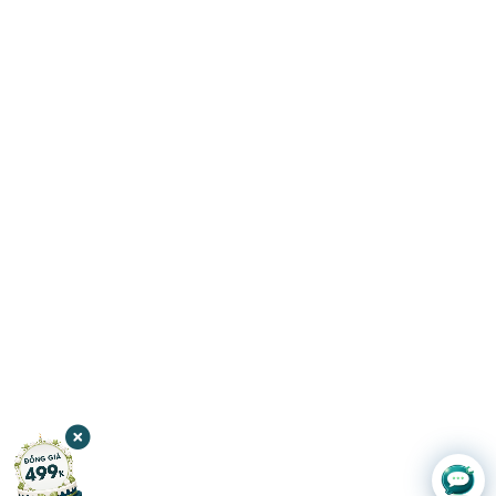
Chat với
JW