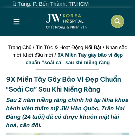
ùng, P. Bến Thành, TP.HCM
≡
Trang Chủ
/
Tin Tức & Hoạt Động Nổi Bật
/
Nhan sắc
mới Khởi đầu mới
/
9X Miền Tây gây bão vì đẹp
chuẩn “soái ca” sau khi niềng răng
9X Miền Tây Gây Bão Vì Đẹp Chuẩn
“soái Ca” Sau Khi Niềng Răng
Sau 2 năm niềng răng chỉnh hô tại Nha khoa
bệnh viện thẩm mỹ JW Hàn Quốc, Trần Hải
Đăng (24 tuổi) đã có được khuôn mặt hài
hoà, cân đối.