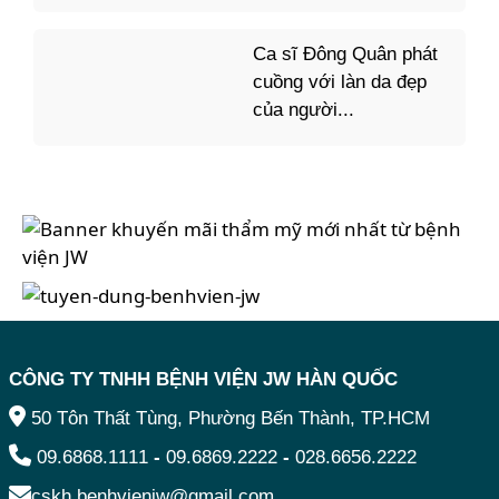
Ca sĩ Đông Quân phát
cuồng với làn da đẹp
của người...
CÔNG TY TNHH BỆNH VIỆN JW HÀN QUỐC
50 Tôn Thất Tùng, Phường Bến Thành, TP.HCM
09.6868.1111
-
09.6869.2222
-
028.6656.2222
cskh.benhvienjw@gmail.com