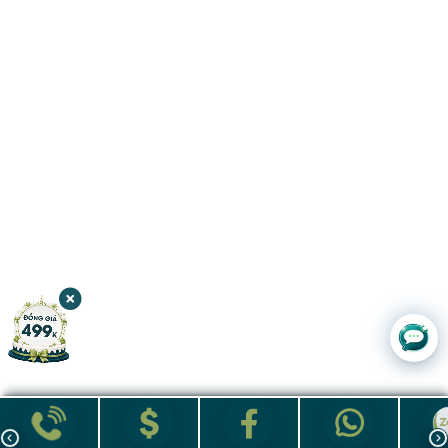
Chat với
JW