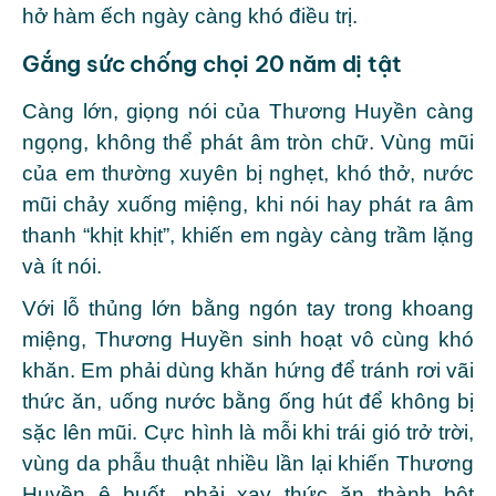
hở hàm ếch ngày càng khó điều trị.
Gắng sức chống chọi 20 năm dị tật
Càng lớn, giọng nói của Thương Huyền càng
ngọng, không thể phát âm tròn chữ. Vùng mũi
của em thường xuyên bị nghẹt, khó thở, nước
mũi chảy xuống miệng, khi nói hay phát ra âm
thanh “khịt khịt”, khiến em ngày càng trầm lặng
và ít nói.
Với lỗ thủng lớn bằng ngón tay trong khoang
miệng, Thương Huyền sinh hoạt vô cùng khó
khăn. Em phải dùng khăn hứng để tránh rơi vãi
thức ăn, uống nước bằng ống hút để không bị
sặc lên mũi. Cực hình là mỗi khi trái gió trở trời,
vùng da phẫu thuật nhiều lần lại khiến Thương
Huyền ê buốt, phải xay thức ăn thành bột