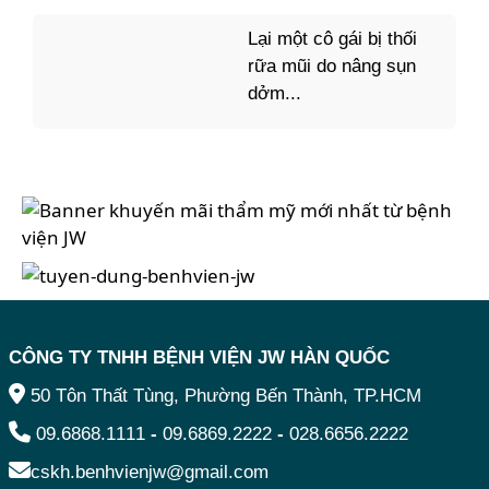
Lại một cô gái bị thối
rữa mũi do nâng sụn
dởm...
CÔNG TY TNHH BỆNH VIỆN JW HÀN QUỐC
50 Tôn Thất Tùng, Phường Bến Thành, TP.HCM
09.6868.1111
-
09.6869.2222
-
028.6656.2222
cskh.benhvienjw@gmail.com