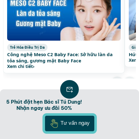
Trẻ Hóa Điều Trị Da
Giả
Công nghệ Meso C2 Baby Face: Sở hữu làn da
Hút 
Xem 
tỏa sáng, gương mặt Baby Face
Xem chi tiết
›
Xem thêm bài viết thịnh hành
›
5 Phút đặt hẹn Bác sĩ Tú Dung!
Nhận ngay ưu đãi 50%
Tư vấn ngay