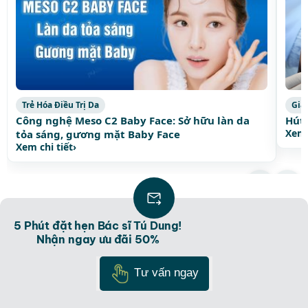
Trẻ Hóa Điều Trị Da
Giả
Công nghệ Meso C2 Baby Face: Sở hữu làn da
Hút 
Xem 
tỏa sáng, gương mặt Baby Face
Xem chi tiết
›
Xem thêm bài viết thịnh hành
›
5 Phút đặt hẹn Bác sĩ Tú Dung!
Nhận ngay ưu đãi 50%
Tư vấn ngay