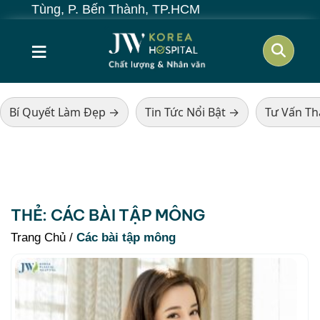
ất Tùng, P. Bến Thành, TP.HCM
≡
Bí Quyết Làm Đẹp →
Tin Tức Nổi Bật →
Tư Vấn T
THẺ:
CÁC BÀI TẬP MÔNG
Trang Chủ
/
Các bài tập mông