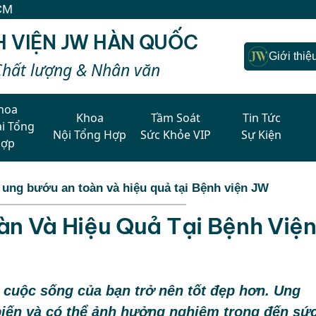
H VIỆN JW HÀN QUỐC
Giới thiệ
Chất lượng & Nhân văn
hoa
Khoa
Tầm Soát
Tin Tức
i Tổng
Nội Tổng Hợp
Sức Khỏe VIP
Sự Kiện
Hợp
ị ung bướu an toàn và hiệu quả tại Bệnh viện JW
àn Và Hiệu Quả Tại Bệnh Việ
 cuộc sống của bạn trở nên tốt đẹp hơn. Ung
biến và có thể ảnh hưởng nghiêm trọng đến sứ