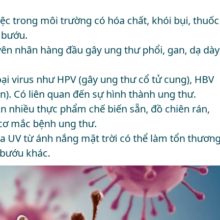
iệc trong môi trường có hóa chất, khói bụi, thuốc
 bướu.
yên nhân hàng đầu gây ung thư phổi, gan, dạ dày
oại virus như HPV (gây ung thư cổ tử cung), HBV
). Có liên quan đến sự hình thành ung thư.
Ăn nhiều thực phẩm chế biến sẵn, đồ chiên rán,
cơ mắc bệnh ung thư.
 tia UV từ ánh nắng mặt trời có thể làm tổn thươn
 bướu khác.