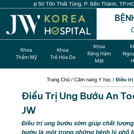
 Tôn Thất Tùng, P. Bến Thành, TP.HCM
BỆN
Khoa
K
Khoa
Khoa
Răng Hàm
Ngoạ
Thẩm Mỹ
Trẻ Hóa Da
Mặt
Trang Chủ
/
Cẩm nang Y học
/
Điều tr
Điều Trị Ung Bướu An To
JW
Điều trị ung bướu sớm giúp chất lượng
bướu là một trong những bệnh lý phổ 