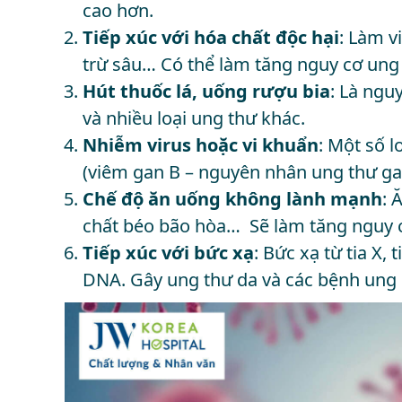
cao hơn.
Tiếp xúc với hóa chất độc hại
: Làm v
trừ sâu… Có thể làm tăng nguy cơ ung
Hút thuốc lá, uống rượu bia
: Là ngu
và nhiều loại ung thư khác.
Nhiễm virus hoặc vi khuẩn
: Một số l
(viêm gan B – nguyên nhân ung thư gan
Chế độ ăn uống không lành mạnh
: 
chất béo bão hòa… Sẽ làm tăng nguy 
Tiếp xúc với bức xạ
: Bức xạ từ tia X,
DNA. Gây ung thư da và các bệnh ung