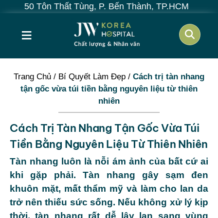
ôn Thất Tùng, P. Bến Thành, TP.HCM
≡
Trang Chủ
/
Bí Quyết Làm Đẹp
/
Cách trị tàn nhang
tận gốc vừa túi tiền bằng nguyên liệu từ thiên
nhiên
Cách Trị Tàn Nhang Tận Gốc Vừa Túi
Tiền Bằng Nguyên Liệu Từ Thiên Nhiên
Tàn nhang luôn là nỗi ám ảnh của bất cứ ai
khi gặp phải. Tàn nhang gây sạm đen
khuôn mặt, mất thẩm mỹ và làm cho lan da
trở nên thiếu sức sống. Nếu không xử lý kịp
thời, tàn nhang rất dễ lây lan sang vùng