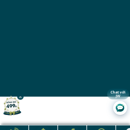
Chat với
JW