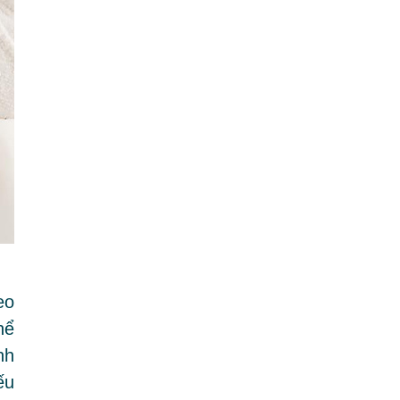
eo
hể
nh
ếu