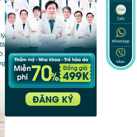
Zalo
lý
WhatsApp
đã
ờ.
Viber
ng