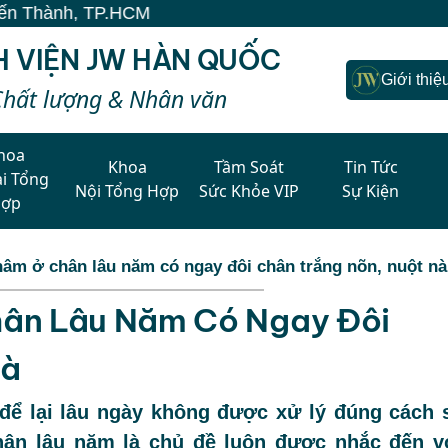
H VIỆN JW HÀN QUỐC
Giới thiệ
Chất lượng & Nhân văn
hoa
Khoa
Tầm Soát
Tin Tức
i Tổng
Nội Tổng Hợp
Sức Khỏe VIP
Sự Kiện
Hợp
thâm ở chân lâu năm có ngay đôi chân trắng nõn, nuột nà
hân Lâu Năm Có Ngay Đôi
Nà
để lại lâu ngày không được xử lý đúng cách 
chân lâu năm là chủ đề luôn được nhắc đến v