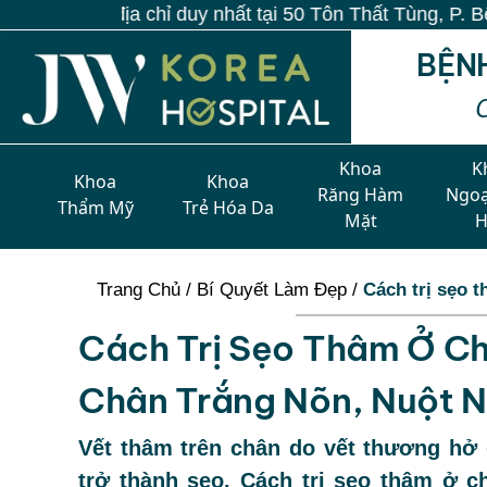
 duy nhất tại 50 Tôn Thất Tùng, P. Bến Thành, TP.HCM
BỆN
Khoa
K
Khoa
Khoa
Răng Hàm
Ngoạ
Thẩm Mỹ
Trẻ Hóa Da
Mặt
Trang Chủ
/
Bí Quyết Làm Đẹp
/
Cách trị sẹo 
Cách Trị Sẹo Thâm Ở C
Chân Trắng Nõn, Nuột 
Vết thâm trên chân do vết thương hở 
trở thành sẹo. Cách trị sẹo thâm ở 