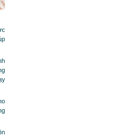
ợc
úp
nh
ng
ạy
ho
ng
ôn