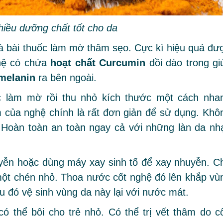
iều dưỡng chất tốt cho da
là bài thuốc làm mờ thâm sẹo. Cực kì hiệu quả đư
ghệ có chứa
hoạt chất Curcumin
dồi dào trong gi
 melanin
ra bên ngoài.
 làm mờ rồi thu nhỏ kích thước một cách nha
m của nghệ chính là rất đơn giản để sử dụng. Khô
Hoàn toàn an toàn ngay cả với những làn da nh
uyễn hoặc dùng máy xay sinh tố để xay nhuyễn. C
một chén nhỏ. Thoa nước cốt nghệ đó lên khắp vù
au đó vệ sinh vùng da này lại với nước mát.
ó thể bôi cho trẻ nhỏ. Có thể trị vết thâm do c