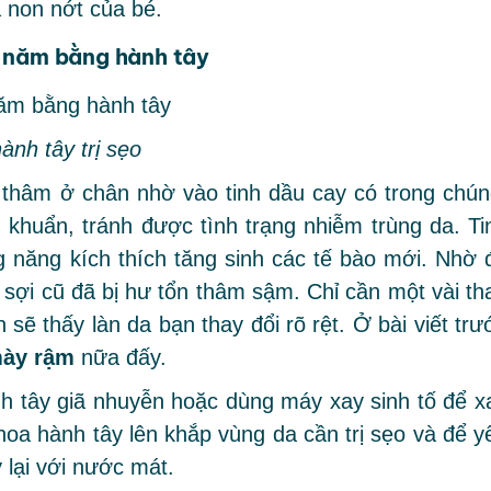
 non nớt của bé.
u năm bằng hành tây
ành tây trị sẹo
 thâm ở chân nhờ vào tinh dầu cay có trong chún
 khuẩn, tránh được tình trạng nhiễm trùng da. Ti
g năng kích thích tăng sinh các tế bào mới. Nhờ 
 sợi cũ đã bị hư tổn thâm sậm. Chỉ cần một vài th
 sẽ thấy làn da bạn thay đổi rõ rệt. Ở bài viết trư
mày rậm
nữa đấy.
h tây giã nhuyễn hoặc dùng máy xay sinh tố để x
hoa hành tây lên khắp vùng da cần trị sẹo và để y
 lại với nước mát.