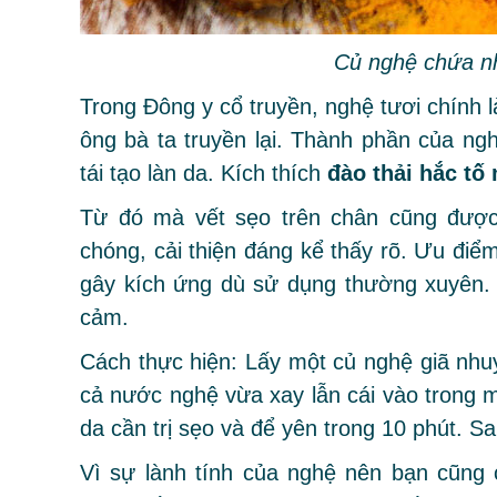
Củ nghệ chứa nh
Trong Đông y cổ truyền, nghệ tươi chính 
ông bà ta truyền lại. Thành phần của n
tái tạo làn da. Kích thích
đào thải hắc tố
Từ đó mà vết sẹo trên chân cũng được
chóng, cải thiện đáng kể thấy rõ. Ưu điể
gây kích ứng dù sử dụng thường xuyên. 
cảm.
Cách thực hiện: Lấy một củ nghệ giã nh
cả nước nghệ vừa xay lẫn cái vào trong 
da cần trị sẹo và để yên trong 10 phút. S
Vì sự lành tính của nghệ nên bạn cũng c