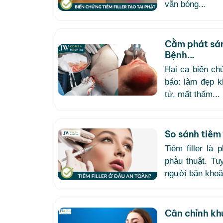
vẫn bóng...
Cằm phát sáng
Bệnh...
Hai ca biến chứ
báo: làm đẹp k
tử, mất thẩm...
So sánh tiêm f
Tiêm filler l
phẫu thuật. Tu
người băn khoăn 
Cân chỉnh kh