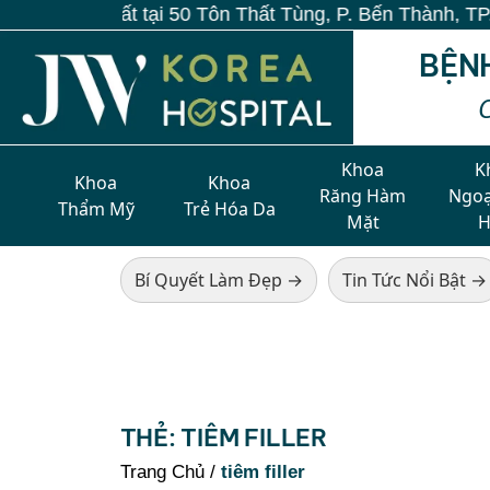
duy nhất tại 50 Tôn Thất Tùng, P. Bến Thành, TP.HCM
BỆN
Khoa
K
Khoa
Khoa
Răng Hàm
Ngoạ
Thẩm Mỹ
Trẻ Hóa Da
Mặt
Bí Quyết Làm Đẹp →
Tin Tức Nổi Bật →
THẺ:
TIÊM FILLER
Trang Chủ
/
tiêm filler