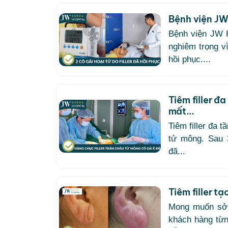
Bệnh viện JW 
Bệnh viện JW 
nghiêm trọng vì 
hồi phục....
Tiêm filler đ
mất...
Tiêm filler đa t
tử mông. Sau 3
đã...
Tiêm filler tạ
Mong muốn sở h
khách hàng từng