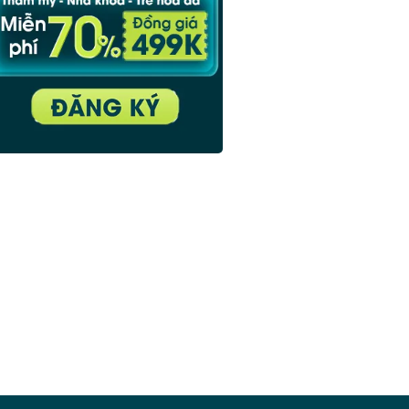
thiện mắt híp
Xem thêm bài viết thịnh hành
›