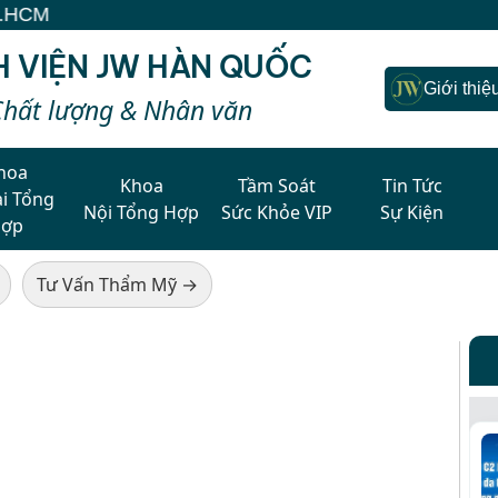
H VIỆN JW HÀN QUỐC
Giới thiệ
Chất lượng & Nhân văn
hoa
Khoa
Tầm Soát
Tin Tức
i Tổng
Nội Tổng Hợp
Sức Khỏe VIP
Sự Kiện
Hợp
Tư Vấn Thẩm Mỹ →