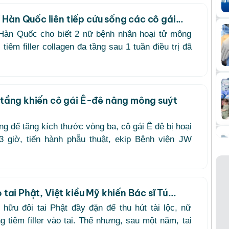
Hàn Quốc liên tiếp cứu sống các cô gái...
Hàn Quốc cho biết 2 nữ bệnh nhân hoại tử mông
tiêm filler collagen đa tầng sau 1 tuần điều trị đã
a tầng khiến cô gái Ê-đê nâng mông suýt
ầng để tăng kích thước vòng ba, cô gái Ê đê bị hoại
 giờ, tiến hành phẫu thuật, ekip Bệnh viện JW
o tai Phật, Việt kiều Mỹ khiến Bác sĩ Tú...
ữu đôi tai Phật đầy đặn để thu hút tài lộc, nữ
 tiêm filler vào tai. Thế nhưng, sau một năm, tai