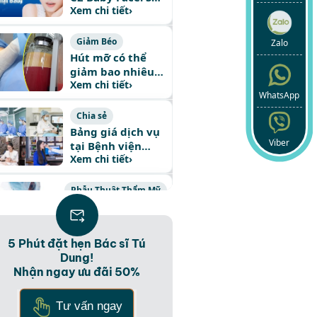
Xem chi tiết
›
hữu làn da tỏa
sáng, gương mặt
Baby Face
Giảm Béo
Zalo
Hút mỡ có thể
giảm bao nhiêu
Xem chi tiết
›
kg cân nặng
WhatsApp
Chia sẻ
Bảng giá dịch vụ
Viber
tại Bệnh viện
Xem chi tiết
›
Thẩm mỹ Hàn
Quốc JW 2024
Phẫu Thuật Thẩm Mỹ
Chi phí phẫu thuật
chuyển giới nữ
Xem chi tiết
›
thành nam bao
5 Phút đặt hẹn Bác sĩ Tú
nhiêu tiền?
Dung!
Nâng Mũi
Nhận ngay ưu đãi 50%
Nâng Mũi S Line
Plus – Công nghệ
Tư vấn ngay
Xem chi tiết
›
thẩm mỹ hiện