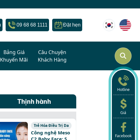
u
09 68 68 1111
Đặt hẹn
Bảng Giá
Câu Chuyện
Khuyến Mãi
Khách Hàng
Hotline
Thịnh hành
Giá
Trẻ Hóa Điều Trị Da
Công nghệ Meso
Facebook
C2 Baby Face: Sở