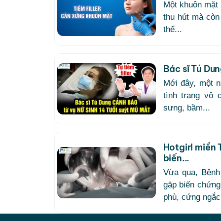
Một khuôn mặt h
thu hút mà còn 
thể...
Bác sĩ Tú Dung
Mới đây, một n
tình trạng vô 
sưng, bầm...
Hotgirl miền 
biến...
Vừa qua, Bệnh
gặp biến chứng
phù, cứng ngắc, 