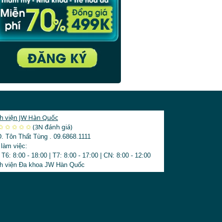
thiện mắt híp
Xem thêm bài viết thịnh hành
›
h viện JW Hàn Quốc
3123
✩
✩
✩
✩
✩
(3N đánh giá)
Đ. Tôn Thất Tùng
.
09.6868.1111
 làm việc:
 T6: 8:00 - 18:00
|
T7: 8:00 - 17:00
|
CN: 8:00 - 12:00
h viện Đa khoa JW Hàn Quốc