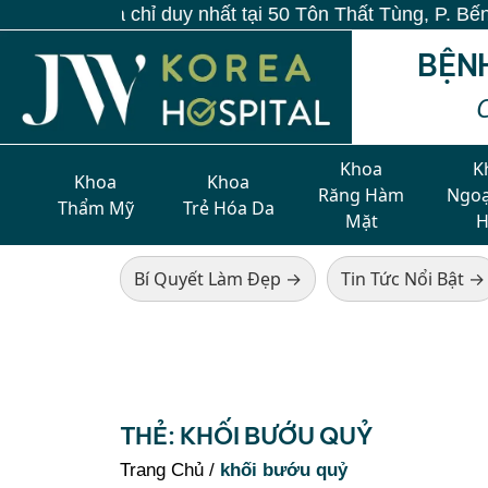
ó 1 địa chỉ duy nhất tại 50 Tôn Thất Tùng, P. Bến Thà
BỆN
Khoa
K
Khoa
Khoa
Răng Hàm
Ngoạ
Thẩm Mỹ
Trẻ Hóa Da
Mặt
Bí Quyết Làm Đẹp →
Tin Tức Nổi Bật →
THẺ:
KHỐI BƯỚU QUỶ
Trang Chủ
/
khối bướu quỷ