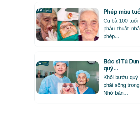
Phép màu tuổ
Cụ bà 100 tuổi
phẫu thuật nh
phép...
Bác sĩ Tú Dun
quỷ...
Khối bướu quỷ 
phải sống trong
Nhờ bàn...