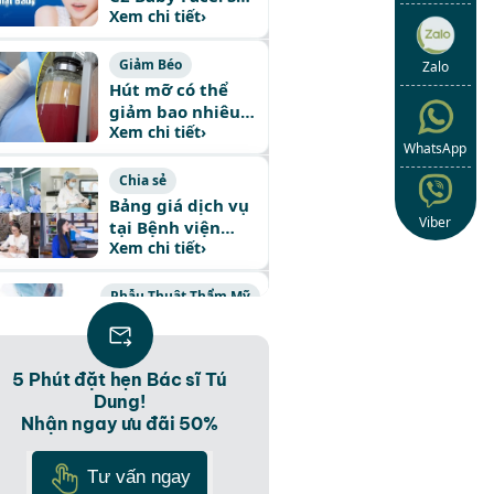
Xem chi tiết
›
hữu làn da tỏa
sáng, gương mặt
Baby Face
Giảm Béo
Zalo
Hút mỡ có thể
giảm bao nhiêu
Xem chi tiết
›
kg cân nặng
WhatsApp
Chia sẻ
Bảng giá dịch vụ
Viber
tại Bệnh viện
Xem chi tiết
›
Thẩm mỹ Hàn
Quốc JW 2024
Phẫu Thuật Thẩm Mỹ
Chi phí phẫu thuật
chuyển giới nữ
Xem chi tiết
›
thành nam bao
5 Phút đặt hẹn Bác sĩ Tú
nhiêu tiền?
Dung!
Nâng Mũi
Nhận ngay ưu đãi 50%
Nâng Mũi S Line
Plus – Công nghệ
Tư vấn ngay
Xem chi tiết
›
thẩm mỹ hiện