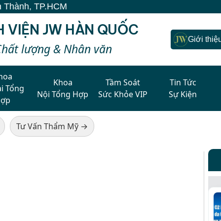
nh, TP.HCM
H VIỆN JW HÀN QUỐC
Giới thiệ
Chất lượng & Nhân văn
hoa
Khoa
Tầm Soát
Tin Tức
i Tổng
Nội Tổng Hợp
Sức Khỏe VIP
Sự Kiện
Hợp
Tư Vấn Thẩm Mỹ →