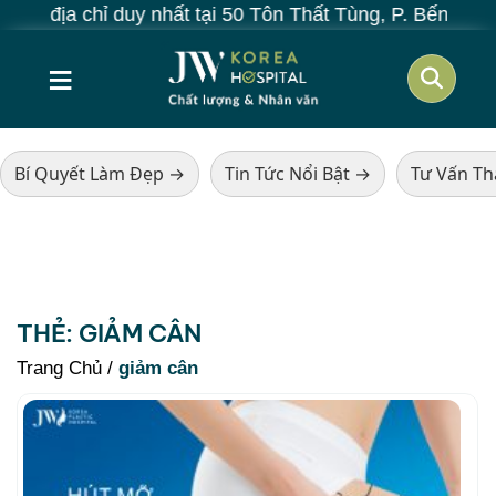
 địa chỉ duy nhất tại 50 Tôn Thất Tùng, P. Bến Thành,
≡
Bí Quyết Làm Đẹp →
Tin Tức Nổi Bật →
Tư Vấn T
THẺ:
GIẢM CÂN
Trang Chủ
/
giảm cân