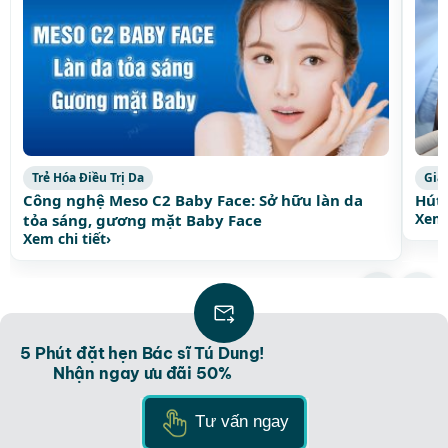
Trẻ Hóa Điều Trị Da
Giả
Công nghệ Meso C2 Baby Face: Sở hữu làn da
Hút 
Xem 
tỏa sáng, gương mặt Baby Face
Xem chi tiết
›
Xem thêm bài viết thịnh hành
›
5 Phút đặt hẹn Bác sĩ Tú Dung!
Nhận ngay ưu đãi 50%
Tư vấn ngay