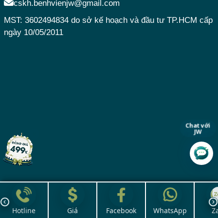
cskh.benhvienjw@gmail.com
MST: 3602494834 do sở kế hoạch và đầu tư TP.HCM cấp
ngày 10/05/2011
Chat với
JW
Hotline
Giá
Facebook
WhatsApp
Z