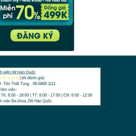
thiện mắt híp
Xem thêm bài viết thịnh hành
›
h viện JW Hàn Quốc
3123
✩
✩
✩
✩
✩
(3N đánh giá)
Đ. Tôn Thất Tùng
.
09.6868.1111
 làm việc:
 T6: 8:00 - 18:00
|
T7: 8:00 - 17:00
|
CN: 8:00 - 12:00
h viện Đa khoa JW Hàn Quốc