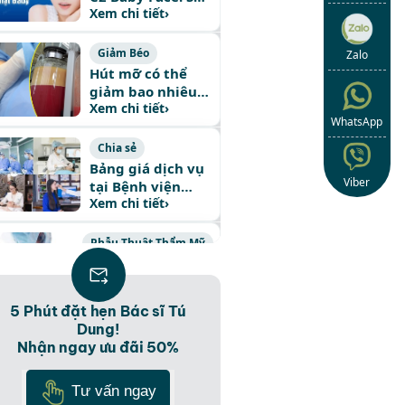
Xem chi tiết
›
hữu làn da tỏa
sáng, gương mặt
Baby Face
Giảm Béo
Zalo
Hút mỡ có thể
giảm bao nhiêu
Xem chi tiết
›
kg cân nặng
WhatsApp
Chia sẻ
Bảng giá dịch vụ
Viber
tại Bệnh viện
Xem chi tiết
›
Thẩm mỹ Hàn
Quốc JW 2024
Phẫu Thuật Thẩm Mỹ
Chi phí phẫu thuật
chuyển giới nữ
Xem chi tiết
›
thành nam bao
5 Phút đặt hẹn Bác sĩ Tú
nhiêu tiền?
Dung!
Nâng Mũi
Nhận ngay ưu đãi 50%
Nâng Mũi S Line
Plus – Công nghệ
Tư vấn ngay
Xem chi tiết
›
thẩm mỹ hiện