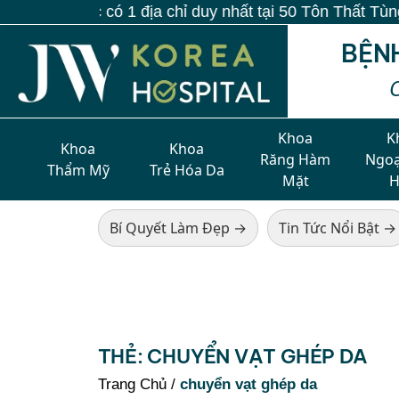
n Quốc có 1 địa chỉ duy nhất tại 50 Tôn Thất Tùng, P.
BỆN
Khoa
K
Khoa
Khoa
Răng Hàm
Ngoạ
Thẩm Mỹ
Trẻ Hóa Da
Mặt
Bí Quyết Làm Đẹp →
Tin Tức Nổi Bật →
THẺ:
CHUYỂN VẠT GHÉP DA
Trang Chủ
/
chuyển vạt ghép da