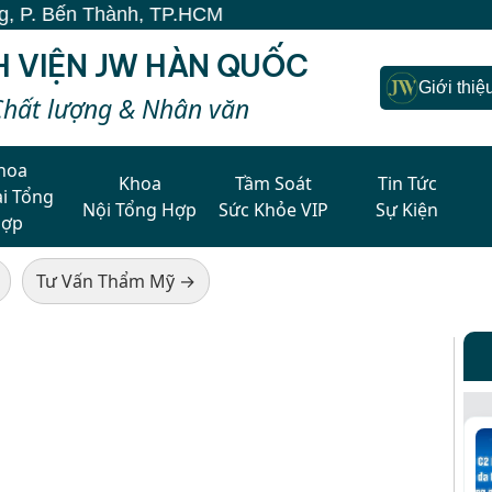
 Bến Thành, TP.HCM
H VIỆN JW HÀN QUỐC
Giới thiệ
Chất lượng & Nhân văn
hoa
Khoa
Tầm Soát
Tin Tức
i Tổng
Nội Tổng Hợp
Sức Khỏe VIP
Sự Kiện
Hợp
Tư Vấn Thẩm Mỹ →