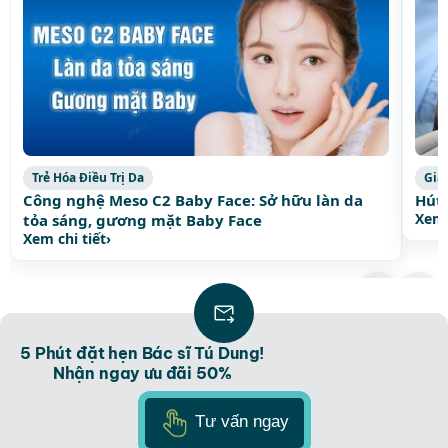
Trẻ Hóa Điều Trị Da
Giả
Công nghệ Meso C2 Baby Face: Sở hữu làn da
Hút 
Xem 
tỏa sáng, gương mặt Baby Face
Xem chi tiết
›
Xem thêm bài viết thịnh hành
›
5 Phút đặt hẹn Bác sĩ Tú Dung!
Nhận ngay ưu đãi 50%
Tư vấn ngay