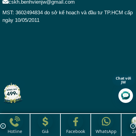
cskh.benhvienjw@gmail.com
MST: 3602494834 do sở kế hoạch và đầu tư TP.HCM cấp
ngày 10/05/2011
Chat với
JW
Hotline
Giá
Facebook
WhatsApp
Z