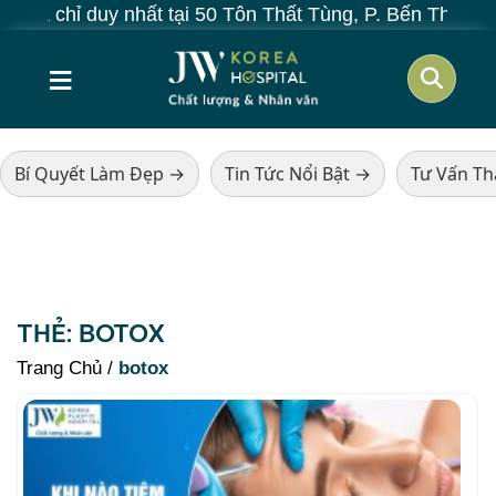
a chỉ duy nhất tại 50 Tôn Thất Tùng, P. Bến Thành, TP
≡
Bí Quyết Làm Đẹp →
Tin Tức Nổi Bật →
Tư Vấn T
THẺ:
BOTOX
Trang Chủ
/
botox