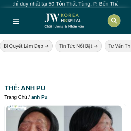
 chỉ duy nhất tại 50 Tôn Thất Tùng, P. Bến Thành, TP.
≡
Bí Quyết Làm Đẹp →
Tin Tức Nổi Bật →
Tư Vấn T
THẺ:
ANH PU
Trang Chủ
/
anh Pu