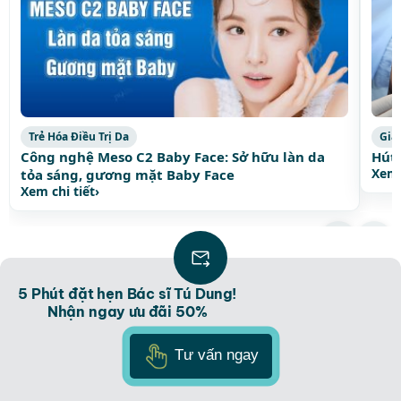
Trẻ Hóa Điều Trị Da
Giả
Công nghệ Meso C2 Baby Face: Sở hữu làn da
Hút 
Xem 
tỏa sáng, gương mặt Baby Face
Xem chi tiết
›
Xem thêm bài viết thịnh hành
›
5 Phút đặt hẹn Bác sĩ Tú Dung!
Nhận ngay ưu đãi 50%
Tư vấn ngay